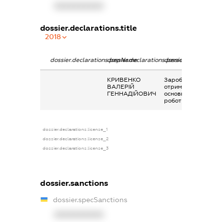
XXXXXXXXXX
dossier.declarations.title
2018
dossier.declarations.pepName
dossier.declarations.personName
dossier.declaration
КРИВЕНКО
Заробітна плата
ВАЛЕРІЙ
отримана за
ГЕННАДІЙОВИЧ
основним місцем
роботи
dossier.declarations.license_1
dossier.declarations.license_2
dossier.declarations.license_3
dossier.sanctions
dossier.specSanctions
XXXXXXXXXX