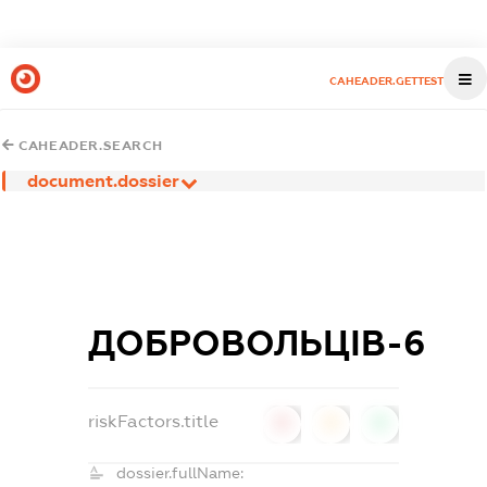
CAHEADER.GETTEST
CAHEADER.SEARCH
document.dossier
ДОБРОВОЛЬЦІВ-6
riskFactors.title
0
0
0
dossier.fullName: