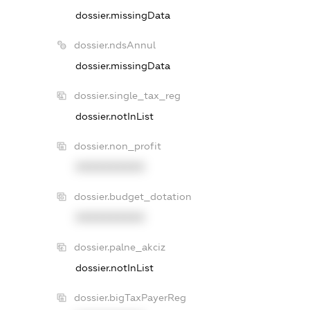
dossier.missingData
dossier.ndsAnnul
dossier.missingData
dossier.single_tax_reg
dossier.notInList
dossier.non_profit
XXXXXXXXXX
dossier.budget_dotation
XXXXXXXXXX
dossier.palne_akciz
dossier.notInList
dossier.bigTaxPayerReg