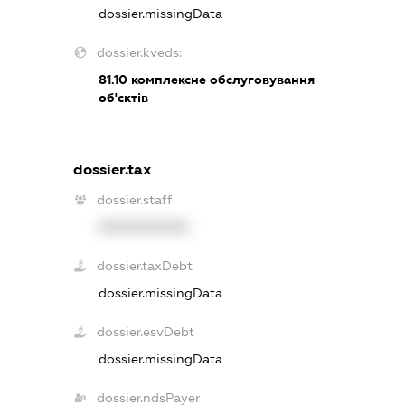
dossier.missingData
dossier.kveds:
81.10
комплексне обслуговування
об'єктів
dossier.tax
dossier.staff
XXXXXXXXXX
dossier.taxDebt
dossier.missingData
dossier.esvDebt
dossier.missingData
dossier.ndsPayer