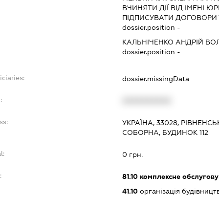
ВЧИНЯТИ ДІЇ ВІД ІМЕНІ Ю
ПІДПИСУВАТИ ДОГОВОРИ 
dossier.position -
КАЛЬНІЧЕНКО АНДРІЙ В
dossier.position -
ciaries:
dossier.missingData
:
XXXXXXXXXX
ss:
УКРАЇНА, 33028, РІВНЕНСЬ
СОБОРНА, БУДИНОК 112
l:
0 грн.
:
81.10
комплексне обслуговув
41.10
організація будівницт