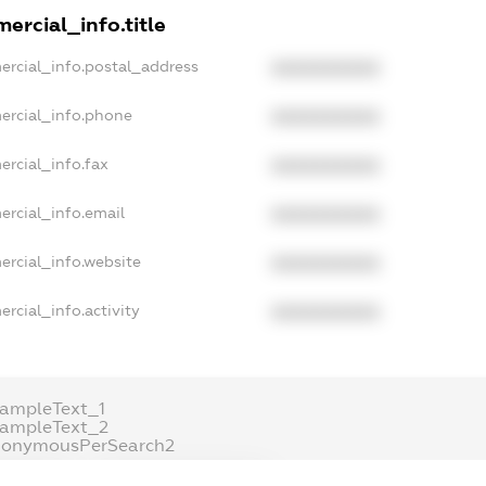
ercial_info.title
ercial_info.postal_address
XXXXXXXXXX
ercial_info.phone
XXXXXXXXXX
ercial_info.fax
XXXXXXXXXX
ercial_info.email
XXXXXXXXXX
ercial_info.website
XXXXXXXXXX
rcial_info.activity
XXXXXXXXXX
xampleText_1
xampleText_2
nonymousPerSearch2
DETAILS
FREEMIUM.REGISTER