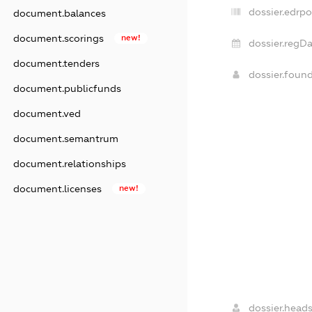
dossier.edrpo
document.balances
document.scorings
new!
dossier.regDa
document.tenders
dossier.foun
document.publicfunds
document.ved
document.semantrum
document.relationships
document.licenses
new!
dossier.heads