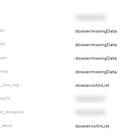
XXXXXXXXXX
ebt
dossier.missingData
ebt
dossier.missingData
ayer
dossier.missingData
nnul
dossier.missingData
le_tax_reg
dossier.notInList
profit
XXXXXXXXXX
et_dotation
XXXXXXXXXX
_akciz
dossier.notInList