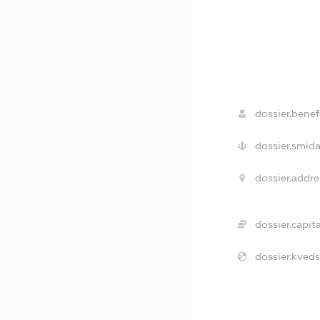
dossier.benefi
dossier.smida
dossier.addre
dossier.capita
dossier.kveds