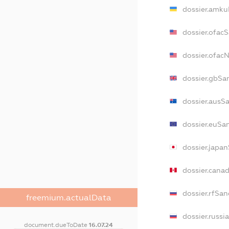
dossier.amku
dossier.ofac
dossier.ofa
dossier.gbSa
dossier.ausS
dossier.euSa
dossier.japa
dossier.cana
dossier.rfSan
freemium.actualData
dossier.russi
document.dueToDate
16.07.24