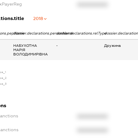
axPayerReg
XXXXXXXXXX
tions.title
2018
tions.pepName
dossier.declarations.personName
dossier.declarations.relType
dossier.declaratio
НАБУХОТНА
-
Дружина
МАРІЯ
ВОЛОДИМИРІВНА
nse_1
nse_2
nse_3
ons
Sanctions
XXXXXXXXXX
Sanctions
XXXXXXXXXX