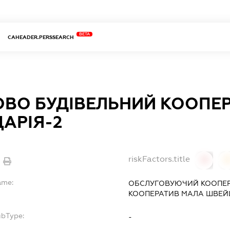
BETA
CAHEADER.PERSSEARCH
ВО БУДІВЕЛЬНИЙ КООПЕ
АРІЯ-2
riskFactors.title
0
ame:
ОБСЛУГОВУЮЧИЙ КООПЕР
КООПЕРАТИВ МАЛА ШВЕЙЦ
ubType:
-