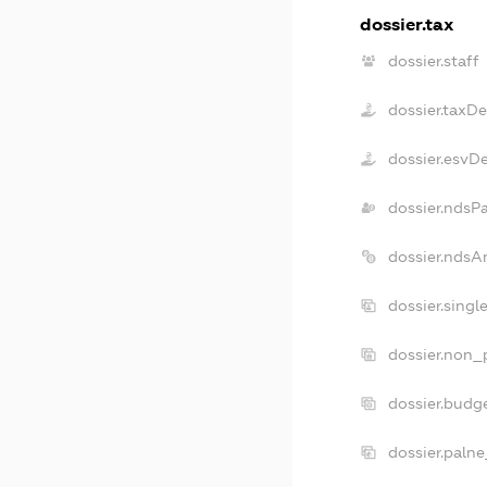
dossier.tax
dossier.staff
dossier.taxD
dossier.esvD
dossier.ndsP
dossier.ndsA
dossier.sing
dossier.non_
dossier.budg
dossier.palne