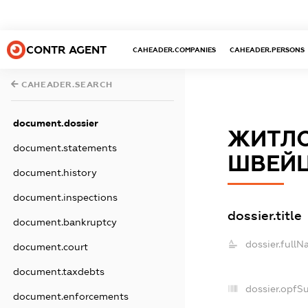
CONTR AGENT
CAHEADER.COMPANIES
CAHEADER.PERSONS
CAHEADER.SEARCH
document.dossier
ЖИТЛО
document.statements
ШВЕЙЦ
document.history
document.inspections
dossier.title
document.bankruptcy
dossier.fullN
document.court
document.taxdebts
dossier.opfS
document.enforcements