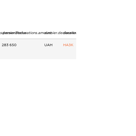
ns.personStatus
dossier.declarations.amount
dossier.declarations.currency
dossier.declarations.source
283 650
UAH
НАЗК