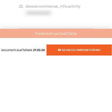
dossier.commercial_info.activity
XXXXXXXXXX
freemium.actualData
freemium.exampleText_1
freemium.exampleText_2
freemium.anonymousPerSearch2
document.dueToDate
21.02.26
SEARCH.ONMONITORING
FREEMIUM.DETAILS
FREEMIUM.REGISTER