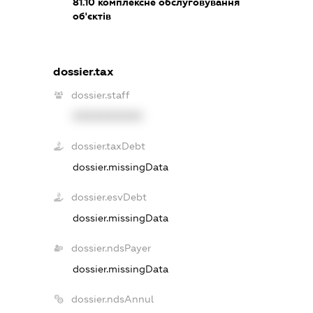
81.10
комплексне обслуговування
об'єктів
dossier.tax
dossier.staff
XXXXXXXXXX
dossier.taxDebt
dossier.missingData
dossier.esvDebt
dossier.missingData
dossier.ndsPayer
dossier.missingData
dossier.ndsAnnul