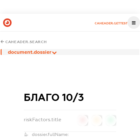
CAHEADER.GETTEST
CAHEADER.SEARCH
document.dossier
БЛАГО 10/3
riskFactors.title
0
0
0
dossier.fullName: