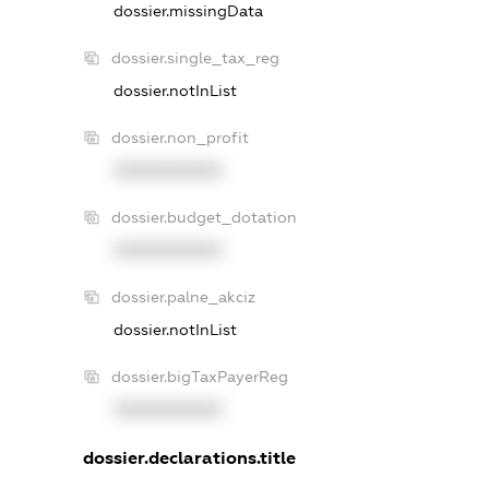
dossier.missingData
dossier.single_tax_reg
dossier.notInList
dossier.non_profit
XXXXXXXXXX
dossier.budget_dotation
XXXXXXXXXX
dossier.palne_akciz
dossier.notInList
dossier.bigTaxPayerReg
XXXXXXXXXX
dossier.declarations.title