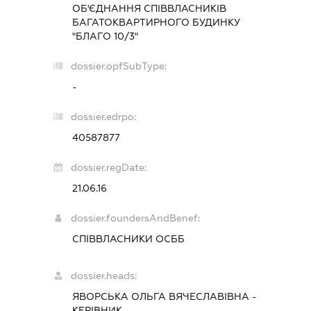
ОБ'ЄДНАННЯ СПІВВЛАСНИКІВ
БАГАТОКВАРТИРНОГО БУДИНКУ
"БЛАГО 10/3"
dossier.opfSubType:
-
dossier.edrpo:
40587877
dossier.regDate:
21.06.16
dossier.foundersAndBenef:
СПІВВЛАСНИКИ ОСББ
dossier.heads:
ЯВОРСЬКА ОЛЬГА ВЯЧЕСЛАВІВНА
-
КЕРІВНИК