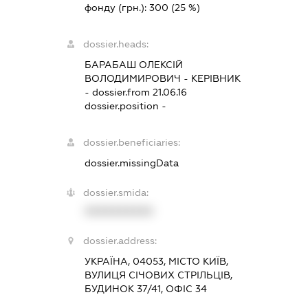
фонду (грн.):
300
(25 %)
dossier.heads:
БАРАБАШ ОЛЕКСІЙ
ВОЛОДИМИРОВИЧ
-
КЕРІВНИК
- dossier.from 21.06.16
dossier.position -
dossier.beneficiaries:
dossier.missingData
dossier.smida:
XXXXXXXXXX
dossier.address:
УКРАЇНА, 04053, МІСТО КИЇВ,
ВУЛИЦЯ СІЧОВИХ СТРІЛЬЦІВ,
БУДИНОК 37/41, ОФІС 34