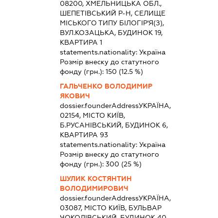
08200, ХМЕЛЬНИЦЬКА ОБЛ.,
ШЕПЕТІВСЬКИЙ Р-Н, СЕЛИЩЕ
МІСЬКОГО ТИПУ БІЛОГІР'Я(З),
ВУЛ.КОЗАЦЬКА, БУДИНОК 19,
КВАРТИРА 1
statements.nationality:
Україна
Розмір внеску до статутного
фонду (грн.):
150
(12.5 %)
ГАЛЬЧЕНКО ВОЛОДИМИР
ЯКОВИЧ
dossier.founderAddress
УКРАЇНА,
02154, МІСТО КИЇВ,
Б.РУСАНІВСЬКИЙ, БУДИНОК 6,
КВАРТИРА 93
statements.nationality:
Україна
Розмір внеску до статутного
фонду (грн.):
300
(25 %)
ШУЛИК КОСТЯНТИН
ВОЛОДИМИРОВИЧ
dossier.founderAddress
УКРАЇНА,
03087, МІСТО КИЇВ, БУЛЬВАР
ЧОКОЛІВСЬКИЙ, БУДИНОК 40,