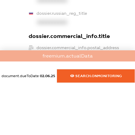
XXXXXXXXXX
dossier.russian_reg_title
XXXXXXXXXX
dossier.commercial_info.title
dossier.commercial_info.postal_address
XXXXXXXXXX
freemium.actualData
dossier.commercial_info.phone
document.dueToDate
02.06.25
SEARCH.ONMONITORING
XXXXXXXXXX
dossier.commercial_info.fax
XXXXXXXXXX
dossier.commercial_info.email
XXXXXXXXXX
dossier.commercial_info.website