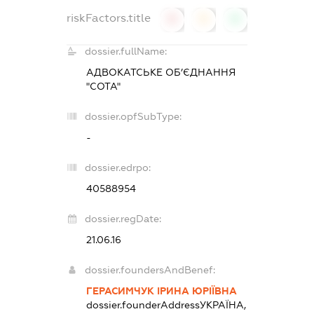
riskFactors.title
0
0
0
dossier.fullName:
АДВОКАТСЬКЕ ОБ’ЄДНАННЯ
"СОТА"
dossier.opfSubType:
-
dossier.edrpo:
40588954
dossier.regDate:
21.06.16
dossier.foundersAndBenef:
ГЕРАСИМЧУК ІРИНА ЮРІЇВНА
dossier.founderAddress
УКРАЇНА,