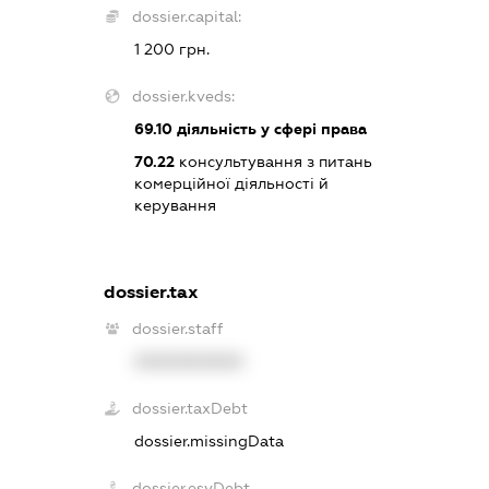
dossier.capital:
1 200 грн.
dossier.kveds:
69.10
діяльність у сфері права
70.22
консультування з питань
комерційної діяльності й
керування
dossier.tax
dossier.staff
XXXXXXXXXX
dossier.taxDebt
dossier.missingData
dossier.esvDebt