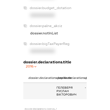
dossier.budget_dotation
XXXXXXXXXX
dossier.palne_akciz
dossier.notInList
dossier.bigTaxPayerReg
XXXXXXXXXX
dossier.declarations.title
2016
dossier.declarations.pepName
dossier.declarations.personName
dossier.declarati
ГЕЛЕВЕРЯ
-
РУСЛАН
ВІКТОРОВИЧ
dossier.declarations.license_1