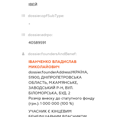
ІВЕЙ
dossier.opfSubType:
-
dossier.edrpo:
40589591
dossier.foundersAndBenef:
ІВАНЧЕНКО ВЛАДИСЛАВ
МИКОЛАЙОВИЧ
dossier.founderAddress
УКРАЇНА,
51900, ДНIПРОПЕТРОВСЬКА
ОБЛАСТЬ, М.КАМ'ЯНСЬКЕ,
ЗАВОДСЬКИЙ Р-Н, ВУЛ.
БІЛОМОРСЬКА, БУД. 2
Розмір внеску до статутного фонду
(грн.):
1 000 000
(100 %)
УЧАСНИК Є КІНЦЕВИМ
БЕНЕФІЦІАРНИМ ВЛАСНИКОМ