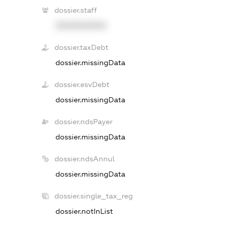
dossier.staff
XXXXXXXXXX
dossier.taxDebt
dossier.missingData
dossier.esvDebt
dossier.missingData
dossier.ndsPayer
dossier.missingData
dossier.ndsAnnul
dossier.missingData
dossier.single_tax_reg
dossier.notInList