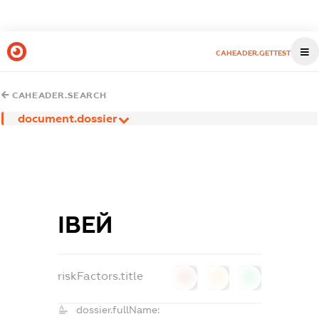
CAHEADER.GETTEST
CAHEADER.SEARCH
document.dossier
ІВЕЙ
riskFactors.title
0
0
0
dossier.fullName: