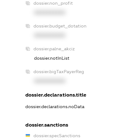
dossier.non_profit
XXXXXXXXXX
dossier.budget_dotation
XXXXXXXXXX
dossier.palne_akciz
dossier.notInList
dossier.bigTaxPayerReg
XXXXXXXXXX
dossier.declarations.title
dossier.declarations.noData
dossier.sanctions
dossier.specSanctions