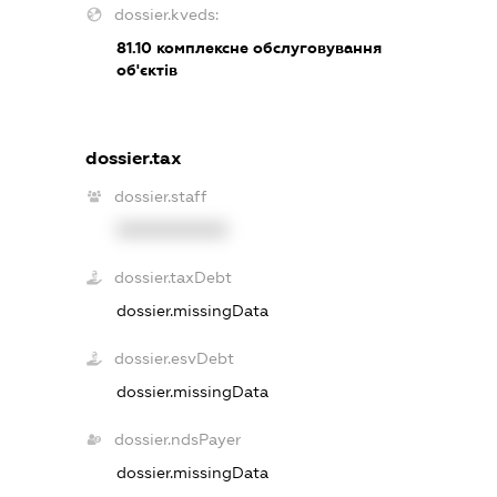
dossier.kveds:
81.10
комплексне обслуговування
об'єктів
dossier.tax
dossier.staff
XXXXXXXXXX
dossier.taxDebt
dossier.missingData
dossier.esvDebt
dossier.missingData
dossier.ndsPayer
dossier.missingData