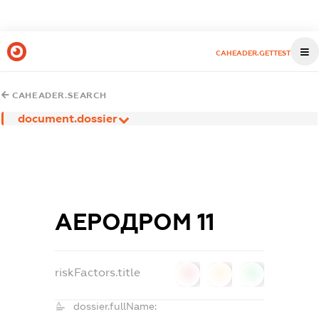
CAHEADER.GETTEST
CAHEADER.SEARCH
document.dossier
АЕРОДРОМ 11
riskFactors.title
0
0
0
dossier.fullName: