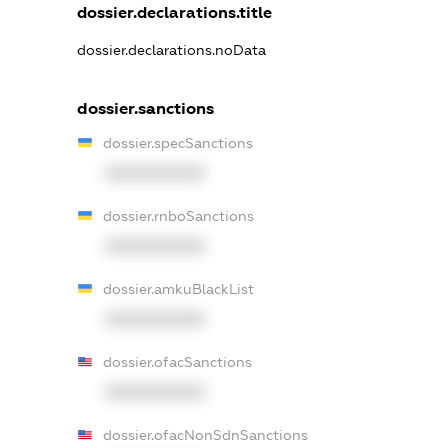
dossier.declarations.title
dossier.declarations.noData
dossier.sanctions
dossier.specSanctions
XXXXXXXXXX
dossier.rnboSanctions
XXXXXXXXXX
dossier.amkuBlackList
XXXXXXXXXX
dossier.ofacSanctions
XXXXXXXXXX
dossier.ofacNonSdnSanctions