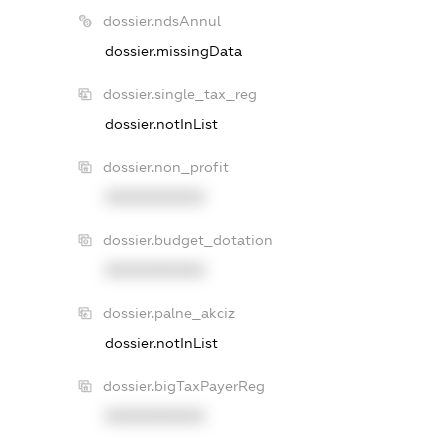
dossier.ndsAnnul
dossier.missingData
dossier.single_tax_reg
dossier.notInList
dossier.non_profit
XXXXXXXXXX
dossier.budget_dotation
XXXXXXXXXX
dossier.palne_akciz
dossier.notInList
dossier.bigTaxPayerReg
XXXXXXXXXX