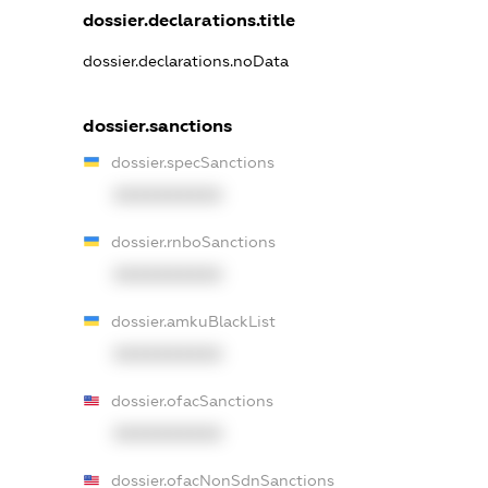
dossier.declarations.title
dossier.declarations.noData
dossier.sanctions
dossier.specSanctions
XXXXXXXXXX
dossier.rnboSanctions
XXXXXXXXXX
dossier.amkuBlackList
XXXXXXXXXX
dossier.ofacSanctions
XXXXXXXXXX
dossier.ofacNonSdnSanctions