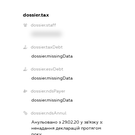
dossier.tax
dossier.staff
XXXXXXXXXX
dossier.taxDebt
dossier.missingData
dossier.esvDebt
dossier.missingData
dossier.ndsPayer
dossier.missingData
dossier.ndsAnnul
Анульовано з 29.02.20 у зв'язку з:
ненадання декларацiй протягом
року