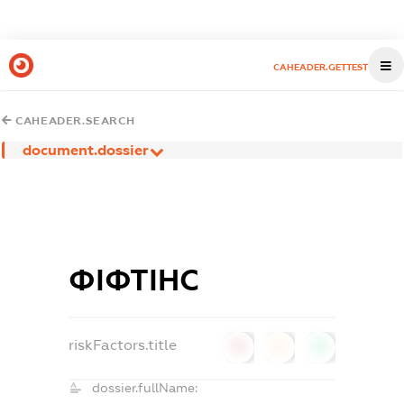
CAHEADER.GETTEST
CAHEADER.SEARCH
document.dossier
ФІФТІНС
riskFactors.title
0
0
0
dossier.fullName: