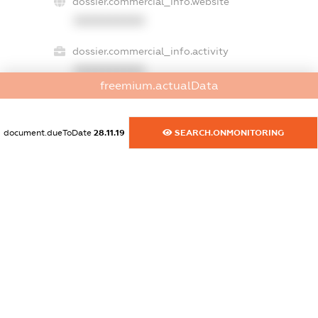
dossier.commercial_info.website
XXXXXXXXXX
dossier.commercial_info.activity
XXXXXXXXXX
freemium.actualData
freemium.exampleText_1
document.dueToDate
28.11.19
SEARCH.ONMONITORING
freemium.exampleText_2
freemium.anonymousPerSearch2
FREEMIUM.DETAILS
FREEMIUM.REGISTER