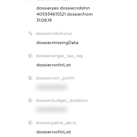
dossier.yes
dossier.ndsInn
405934615521
dossier.from
31.08.19
dossier.ndsAnnul
dossier.missingData
dossier.single_tax_reg
dossier.notInList
dossier.non_profit
XXXXXXXXXX
dossier.budget_dotation
XXXXXXXXXX
dossier.palne_akciz
dossier.notInList