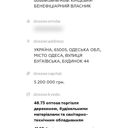
dossier.benefRole:
КІНЦЕВИЙ
БЕНЕФІЦІАРНИЙ ВЛАСНИК
dossier.smida:
XXXXXXXXXX
dossier.address:
УКРАЇНА, 65005, ОДЕСЬКА ОБЛ.,
МІСТО ОДЕСА, ВУЛИЦЯ
БУГАЇВСЬКА, БУДИНОК 44
dossier.capital:
5 200 000 грн.
dossier.kveds:
46.73
оптова торгівля
деревиною, будівельними
матеріалами та санітарно-
технічним обладнанням