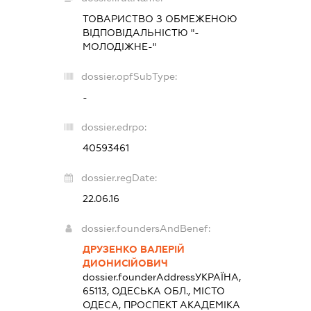
ТОВАРИСТВО З ОБМЕЖЕНОЮ
ВІДПОВІДАЛЬНІСТЮ "-
МОЛОДІЖНЕ-"
dossier.opfSubType:
-
dossier.edrpo:
40593461
dossier.regDate:
22.06.16
dossier.foundersAndBenef:
ДРУЗЕНКО ВАЛЕРІЙ
ДИОНИСІЙОВИЧ
dossier.founderAddress
УКРАЇНА,
65113, ОДЕСЬКА ОБЛ., МІСТО
ОДЕСА, ПРОСПЕКТ АКАДЕМІКА