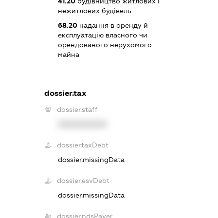
41.20
будівництво житлових і
нежитлових будівель
68.20
надання в оренду й
експлуатацію власного чи
орендованого нерухомого
майна
dossier.tax
dossier.staff
XXXXXXXXXX
dossier.taxDebt
dossier.missingData
dossier.esvDebt
dossier.missingData
dossier.ndsPayer