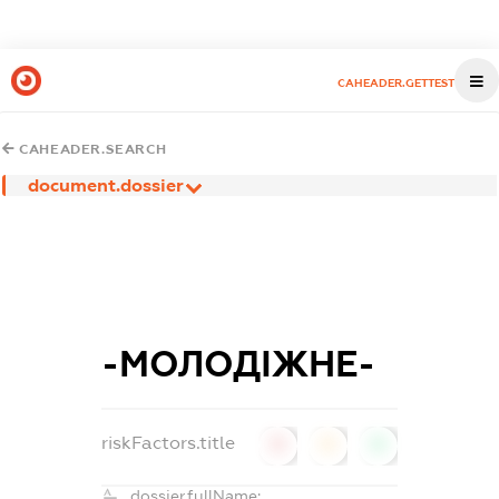
CAHEADER.GETTEST
CAHEADER.SEARCH
document.dossier
-МОЛОДІЖНЕ-
riskFactors.title
0
0
0
dossier.fullName: