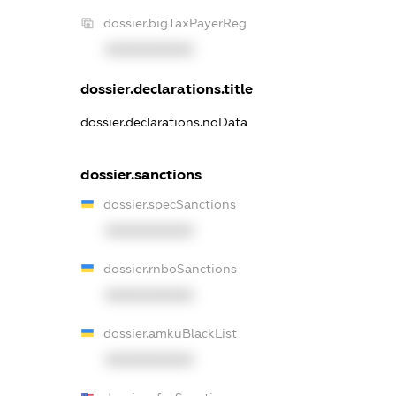
dossier.bigTaxPayerReg
XXXXXXXXXX
dossier.declarations.title
dossier.declarations.noData
dossier.sanctions
dossier.specSanctions
XXXXXXXXXX
dossier.rnboSanctions
XXXXXXXXXX
dossier.amkuBlackList
XXXXXXXXXX