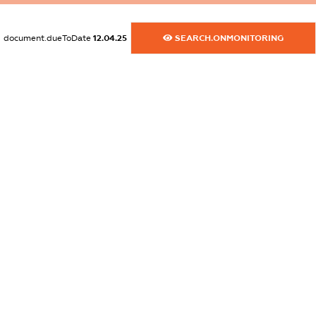
dossier.commercial_info.email
XXXXXXXXXX
document.dueToDate
12.04.25
SEARCH.ONMONITORING
dossier.commercial_info.website
XXXXXXXXXX
dossier.commercial_info.activity
XXXXXXXXXX
freemium.exampleText_1
freemium.exampleText_2
freemium.anonymousPerSearch2
FREEMIUM.DETAILS
FREEMIUM.REGISTER