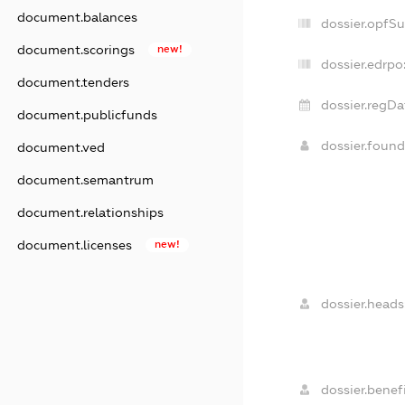
document.balances
dossier.opfS
document.scorings
new!
dossier.edrpo
document.tenders
dossier.regDa
document.publicfunds
dossier.foun
document.ved
document.semantrum
document.relationships
document.licenses
new!
dossier.heads
dossier.benefi