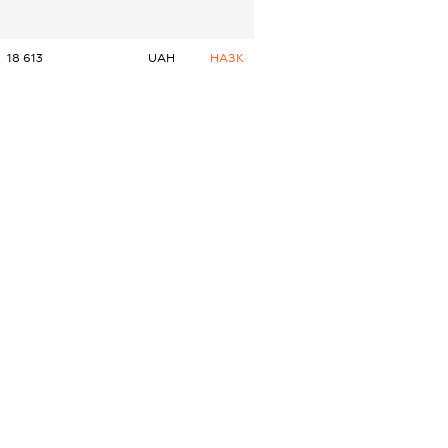
18 613
UAH
НАЗК