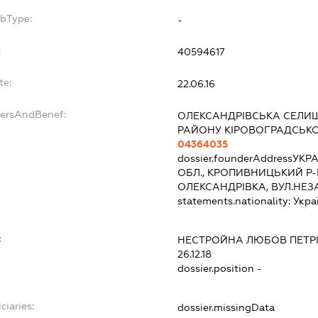
ubType:
-
:
40594617
te:
22.06.16
dersAndBenef:
ОЛЕКСАНДРІВСЬКА СЕЛИ
РАЙОНУ КІРОВОГРАДСЬКО
04364035
dossier.founderAddress
УКРА
ОБЛ., КРОПИВНИЦЬКИЙ Р-
ОЛЕКСАНДРІВКА, ВУЛ.НЕЗ
statements.nationality:
Укра
:
НЕСТРОЙНА ЛЮБОВ ПЕТР
26.12.18
dossier.position -
ciaries:
dossier.missingData