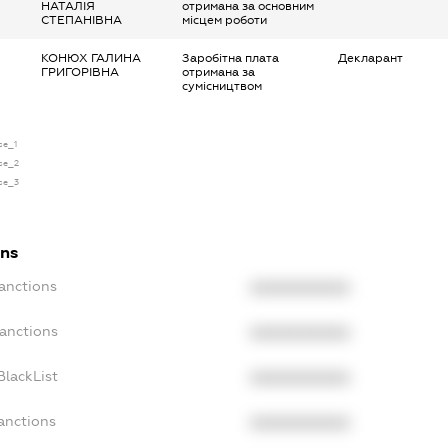
НАТАЛІЯ
отримана за основним
СТЕПАНІВНА
місцем роботи
КОНЮХ ГАЛИНА
Заробітна плата
Декларант
ГРИГОРІВНА
отримана за
сумісництвом
se_1
nse_2
nse_3
ons
anctions
XXXXXXXXXX
Sanctions
XXXXXXXXXX
BlackList
XXXXXXXXXX
anctions
XXXXXXXXXX