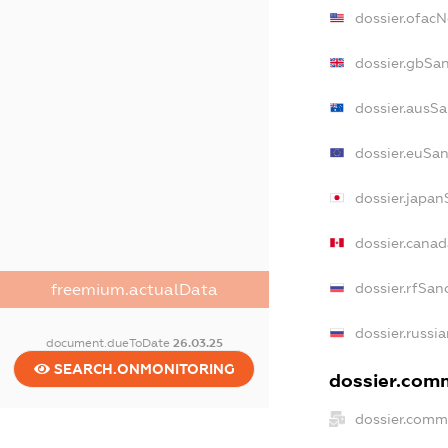
dossier.ofac
dossier.gbSa
dossier.ausSa
dossier.euSan
dossier.japan
dossier.cana
dossier.rfSan
freemium.actualData
dossier.russi
document.dueToDate
26.03.25
SEARCH.ONMONITORING
dossier.comm
dossier.comm