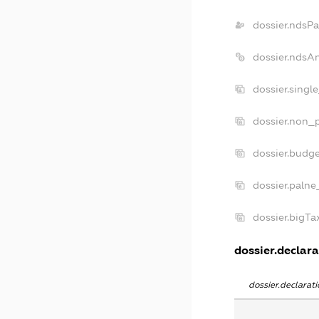
dossier.ndsPa
dossier.ndsA
dossier.singl
dossier.non_p
dossier.budg
dossier.palne
dossier.bigT
dossier.declara
dossier.declara