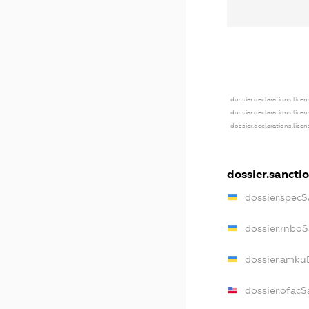
dossier.declarations.licen
dossier.declarations.lice
dossier.declarations.lice
dossier.sancti
dossier.specS
dossier.rnbo
dossier.amku
dossier.ofacS