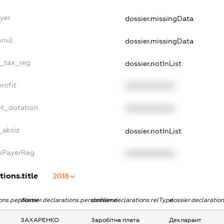
yer
dossier.missingData
nnul
dossier.missingData
e_tax_reg
dossier.notInList
rofit
XXXXXXXXXX
et_dotation
XXXXXXXXXX
_akciz
dossier.notInList
axPayerReg
XXXXXXXXXX
tions.title
2018
tions.pepName
dossier.declarations.personName
dossier.declarations.relType
dossier.declaratio
ЗАХАРЕНКО
Заробітна плата
Декларант