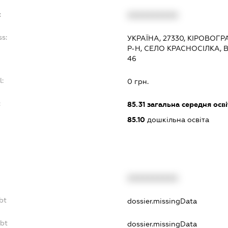
:
XXXXXXXXXX
ss:
УКРАЇНА, 27330, КІРОВО
Р-Н, СЕЛО КРАСНОСІЛКА,
46
l:
0 грн.
:
85.31
загальна середня осві
85.10
дошкільна освіта
XXXXXXXXXX
bt
dossier.missingData
ebt
dossier.missingData