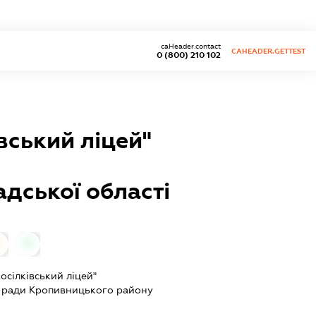
caHeader.contact
CAHEADER.GETTEST
0 (800) 210 102
вський ліцей"
дської області
0
0
осілківський ліцей"
ї ради Кропивницького району