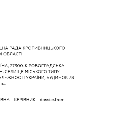
ЩНА РАДА КРОПИВНИЦЬКОГО
Ї ОБЛАСТІ
ЇНА, 27300, КІРОВОГРАДСЬКА
Н, СЕЛИЩЕ МІСЬКОГО ТИПУ
АЛЕЖНОСТІ УКРАЇНИ, БУДИНОК 78
їна
ІВНА
-
КЕРІВНИК
- dossier.from