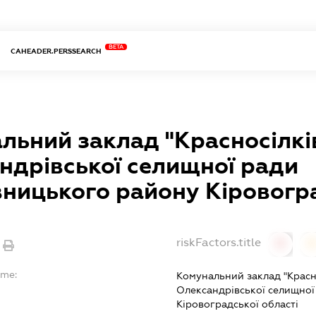
BETA
CAHEADER.PERSSEARCH
льний заклад "Красносілкі
ндрівської селищної ради
ницького району Кіровогра
riskFactors.title
0
ame:
Комунальний заклад "Красн
Олександрівської селищно
Кіровоградської області