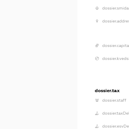
dossier.smida
dossier.addre
dossier.capita
dossier.kveds
dossier.tax
dossier.staff
dossier.taxDe
dossier.esvD