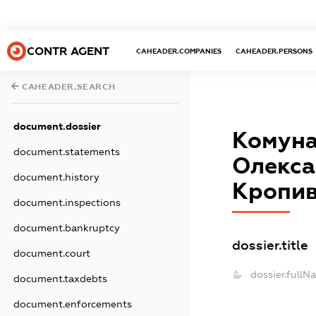
CONTR AGENT
CAHEADER.COMPANIES
CAHEADER.PERSONS
CAHEADER.SEARCH
document.dossier
Комуна
document.statements
Олекса
document.history
Кропив
document.inspections
document.bankruptcy
dossier.title
document.court
dossier.fullN
document.taxdebts
document.enforcements