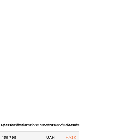
ns.personStatus
dossier.declarations.amount
dossier.declarations.currency
dossier.declarations.source
139 795
UAH
НАЗК