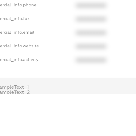
ercial_info.phone
XXXXXXXXXX
rcial_info.fax
XXXXXXXXXX
rcial_info.email
XXXXXXXXXX
rcial_info.website
XXXXXXXXXX
rcial_info.activity
XXXXXXXXXX
ampleText_1
ampleText_2
nonymousPerSearch2
ETAILS
FREEMIUM.REGISTER