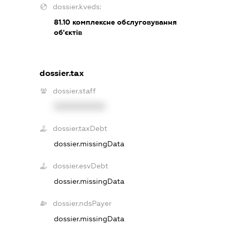
dossier.kveds:
81.10
комплексне обслуговування
об'єктів
dossier.tax
dossier.staff
XXXXXXXXXX
dossier.taxDebt
dossier.missingData
dossier.esvDebt
dossier.missingData
dossier.ndsPayer
dossier.missingData