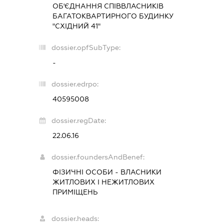
ОБ'ЄДНАННЯ СПІВВЛАСНИКІВ
БАГАТОКВАРТИРНОГО БУДИНКУ
"СХІДНИЙ 41"
dossier.opfSubType:
-
dossier.edrpo:
40595008
dossier.regDate:
22.06.16
dossier.foundersAndBenef:
ФІЗИЧНІ ОСОБИ - ВЛАСНИКИ
ЖИТЛОВИХ І НЕЖИТЛОВИХ
ПРИМІЩЕНЬ
dossier.heads: