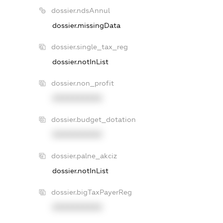
dossier.ndsAnnul
dossier.missingData
dossier.single_tax_reg
dossier.notInList
dossier.non_profit
XXXXXXXXXX
dossier.budget_dotation
XXXXXXXXXX
dossier.palne_akciz
dossier.notInList
dossier.bigTaxPayerReg
XXXXXXXXXX