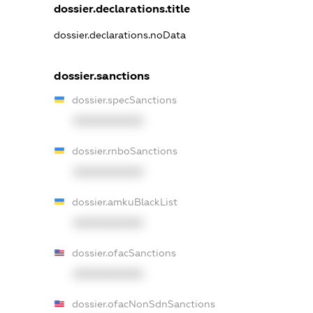
dossier.declarations.title
dossier.declarations.noData
dossier.sanctions
dossier.specSanctions
XXXXXXXXXX
dossier.rnboSanctions
XXXXXXXXXX
dossier.amkuBlackList
XXXXXXXXXX
dossier.ofacSanctions
XXXXXXXXXX
dossier.ofacNonSdnSanctions