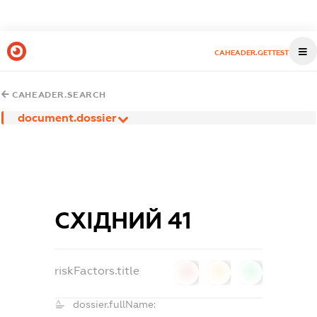
CAHEADER.GETTEST
CAHEADER.SEARCH
document.dossier
СХІДНИЙ 41
riskFactors.title
0
0
0
dossier.fullName: