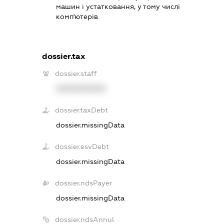
машин і устатковання, у тому числі
комп'ютерів
dossier.tax
dossier.staff
XXXXXXXXXX
dossier.taxDebt
dossier.missingData
dossier.esvDebt
dossier.missingData
dossier.ndsPayer
dossier.missingData
dossier.ndsAnnul