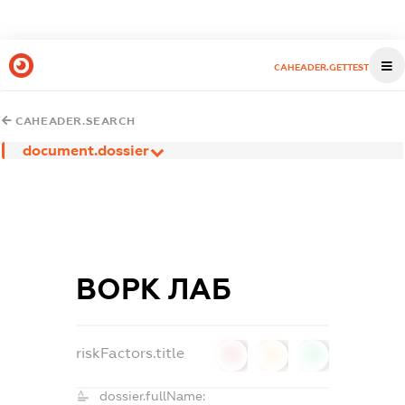
CAHEADER.GETTEST
CAHEADER.SEARCH
document.dossier
ВОРК ЛАБ
riskFactors.title
0
0
0
dossier.fullName: