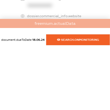
XXXXXXXXXX
dossier.commercial_info.website
XXXXXXXXXX
freemium.actualData
dossier.commercial_info.activity
XXXXXXXXXX
document.dueToDate
18.06.24
SEARCH.ONMONITORING
freemium.exampleText_1
freemium.exampleText_2
freemium.anonymousPerSearch2
FREEMIUM.DETAILS
FREEMIUM.REGISTER