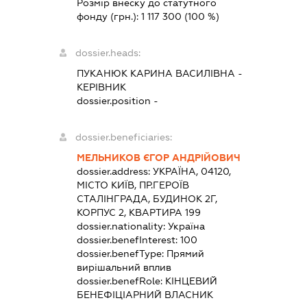
Розмір внеску до статутного
фонду (грн.):
1 117 300
(100 %)
dossier.heads:
ПУКАНЮК КАРИНА ВАСИЛІВНА
-
КЕРІВНИК
dossier.position -
dossier.beneficiaries:
МЕЛЬНИКОВ ЄГОР АНДРІЙОВИЧ
dossier.address:
УКРАЇНА, 04120,
МІСТО КИЇВ, ПР.ГЕРОЇВ
СТАЛІНГРАДА, БУДИНОК 2Г,
КОРПУС 2, КВАРТИРА 199
dossier.nationality:
Україна
dossier.benefInterest:
100
dossier.benefType:
Прямий
вирішальний вплив
dossier.benefRole:
КІНЦЕВИЙ
БЕНЕФІЦІАРНИЙ ВЛАСНИК