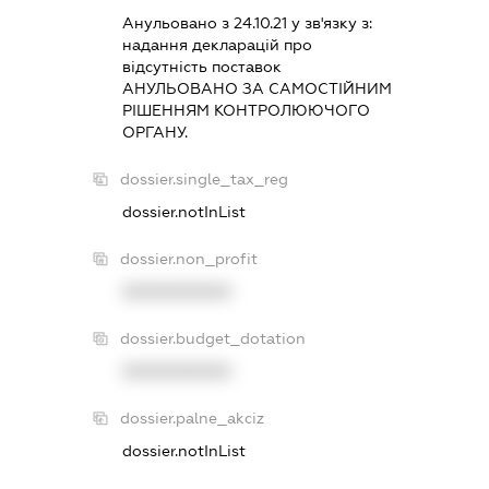
Анульовано з 24.10.21 у зв'язку з:
надання декларацiй про
вiдсутнiсть поставок
АНУЛЬОВАНО ЗА САМОСТIЙНИМ
РIШЕННЯМ КОНТРОЛЮЮЧОГО
ОРГАНУ.
dossier.single_tax_reg
dossier.notInList
dossier.non_profit
XXXXXXXXXX
dossier.budget_dotation
XXXXXXXXXX
dossier.palne_akciz
dossier.notInList