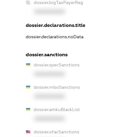
dossier.bigTaxPayerReg
XXXXXXXXXX
dossier.declarations.title
dossier.declarations.noData
dossier.sanctions
dossier.specSanctions
XXXXXXXXXX
dossier.rnboSanctions
XXXXXXXXXX
dossier.amkuBlackList
XXXXXXXXXX
dossier.ofacSanctions