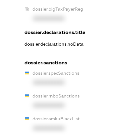
dossier.bigTaxPayerReg
XXXXXXXXXX
dossier.declarations.title
dossier.declarations.noData
dossier.sanctions
dossier.specSanctions
XXXXXXXXXX
dossier.rnboSanctions
XXXXXXXXXX
dossier.amkuBlackList
XXXXXXXXXX