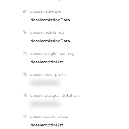
dossier.ndsPayer
dossier.missingData
dossier.ndsAnnul
dossier.missingData
dossier.single_tax_reg
dossier.notInList
dossier.non_profit
XXXXXXXXXX
dossier.budget_dotation
XXXXXXXXXX
dossier.palne_akciz
dossier.notInList