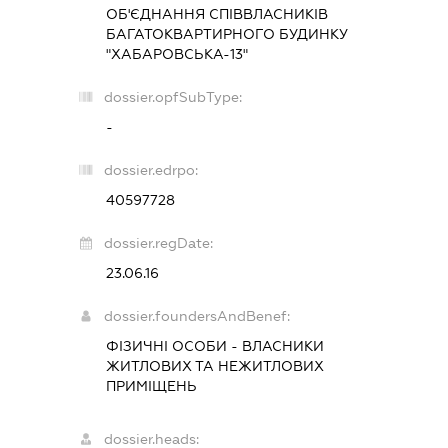
ОБ'ЄДНАННЯ СПІВВЛАСНИКІВ
БАГАТОКВАРТИРНОГО БУДИНКУ
"ХАБАРОВСЬКА-13"
dossier.opfSubType:
-
dossier.edrpo:
40597728
dossier.regDate:
23.06.16
dossier.foundersAndBenef:
ФІЗИЧНІ ОСОБИ - ВЛАСНИКИ
ЖИТЛОВИХ ТА НЕЖИТЛОВИХ
ПРИМІЩЕНЬ
dossier.heads: