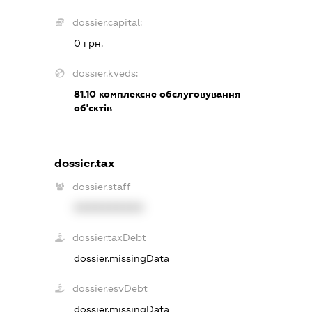
dossier.capital:
0 грн.
dossier.kveds:
81.10
комплексне обслуговування
об'єктів
dossier.tax
dossier.staff
XXXXXXXXXX
dossier.taxDebt
dossier.missingData
dossier.esvDebt
dossier.missingData