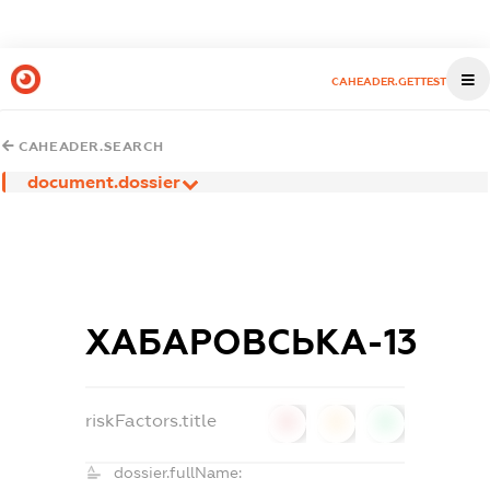
CAHEADER.GETTEST
CAHEADER.SEARCH
document.dossier
ХАБАРОВСЬКА-13
riskFactors.title
0
0
0
dossier.fullName: