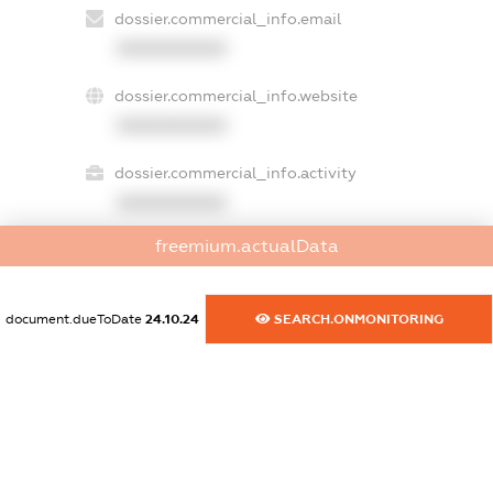
dossier.commercial_info.email
XXXXXXXXXX
dossier.commercial_info.website
XXXXXXXXXX
dossier.commercial_info.activity
XXXXXXXXXX
freemium.actualData
freemium.exampleText_1
freemium.exampleText_2
document.dueToDate
24.10.24
SEARCH.ONMONITORING
freemium.anonymousPerSearch2
FREEMIUM.DETAILS
FREEMIUM.REGISTER