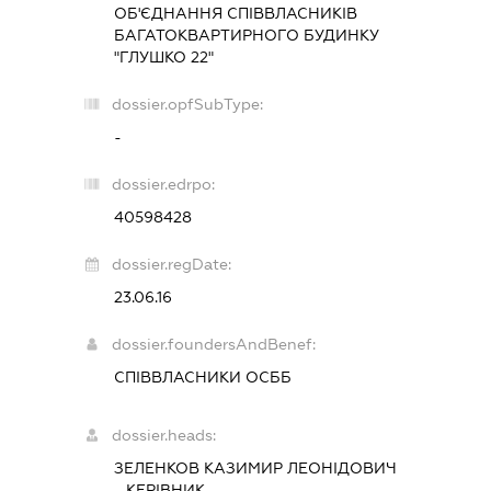
ОБ'ЄДНАННЯ СПІВВЛАСНИКІВ
БАГАТОКВАРТИРНОГО БУДИНКУ
"ГЛУШКО 22"
dossier.opfSubType:
-
dossier.edrpo:
40598428
dossier.regDate:
23.06.16
dossier.foundersAndBenef:
СПІВВЛАСНИКИ ОСББ
dossier.heads:
ЗЕЛЕНКОВ КАЗИМИР ЛЕОНІДОВИЧ
-
КЕРІВНИК