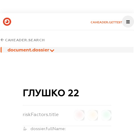
CAHEADER.GETTEST
CAHEADER.SEARCH
document.dossier
ГЛУШКО 22
riskFactors.title
0
0
0
dossier.fullName: