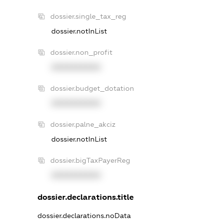
dossier.single_tax_reg
dossier.notInList
dossier.non_profit
XXXXXXXXXX
dossier.budget_dotation
XXXXXXXXXX
dossier.palne_akciz
dossier.notInList
dossier.bigTaxPayerReg
XXXXXXXXXX
dossier.declarations.title
dossier.declarations.noData