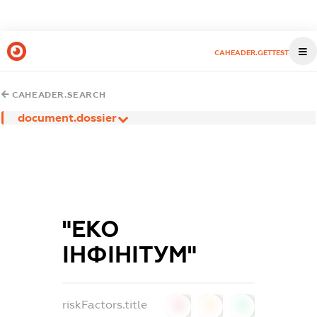
CAHEADER.GETTEST
CAHEADER.SEARCH
document.dossier
"ЕКО
ІНФІНІТУМ"
riskFactors.title
0
0
0