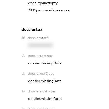
сфері транспорту
73.11
рекламні агентства
dossier.tax
dossier.staff
XXXXXXXXXX
dossier.taxDebt
dossier.missingData
dossier.esvDebt
dossier.missingData
dossier.ndsPayer
dossier.missingData
dossier.ndsAnnul