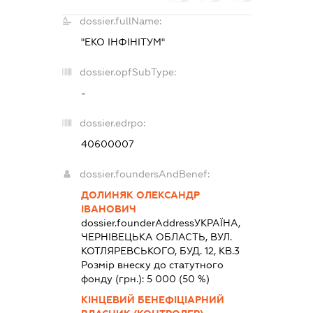
dossier.fullName:
"ЕКО ІНФІНІТУМ"
dossier.opfSubType:
-
dossier.edrpo:
40600007
dossier.foundersAndBenef:
ДОЛИНЯК ОЛЕКСАНДР
ІВАНОВИЧ
dossier.founderAddress
УКРАЇНА,
ЧЕРНIВЕЦЬКА ОБЛАСТЬ, ВУЛ.
КОТЛЯРЕВСЬКОГО, БУД. 12, КВ.3
Розмір внеску до статутного
фонду (грн.):
5 000
(50 %)
КІНЦЕВИЙ БЕНЕФІЦІАРНИЙ