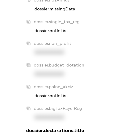
dossier.missingData
dossier.single_tax_reg
dossier.notInList
dossier.non_profit
XXXXXXXXXX
dossier.budget_dotation
XXXXXXXXXX
dossier.palne_akciz
dossier.notInList
dossier.bigTaxPayerReg
XXXXXXXXXX
dossier.declarations.title