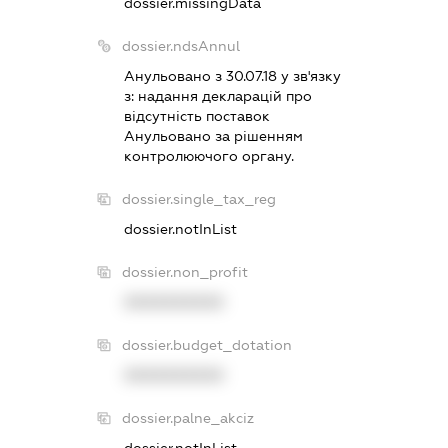
dossier.missingData
dossier.ndsAnnul
Анульовано з 30.07.18 у зв'язку
з:
надання декларацiй про
вiдсутнiсть поставок
Анульовано за рiшенням
контролюючого органу.
dossier.single_tax_reg
dossier.notInList
dossier.non_profit
XXXXXXXXXX
dossier.budget_dotation
XXXXXXXXXX
dossier.palne_akciz
dossier.notInList