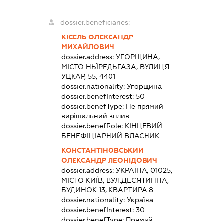
dossier.beneficiaries:
КІСЕЛЬ ОЛЕКСАНДР
МИХАЙЛОВИЧ
dossier.address:
УГОРЩИНА,
МІСТО НЬЇРЕДЬГАЗА, ВУЛИЦЯ
УЦКАР, 55, 4401
dossier.nationality:
Угорщина
dossier.benefInterest:
50
dossier.benefType:
Не прямий
вирішальний вплив
dossier.benefRole:
КІНЦЕВИЙ
БЕНЕФІЦІАРНИЙ ВЛАСНИК
КОНСТАНТІНОВСЬКИЙ
ОЛЕКСАНДР ЛЕОНІДОВИЧ
dossier.address:
УКРАЇНА, 01025,
МІСТО КИЇВ, ВУЛ.ДЕСЯТИННА,
БУДИНОК 13, КВАРТИРА 8
dossier.nationality:
Україна
dossier.benefInterest:
30
dossier.benefType:
Прямий