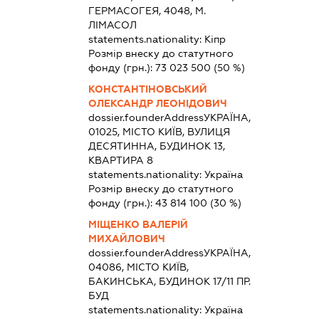
ГЕРМАСОГЕЯ, 4048, М.
ЛІМАСОЛ
statements.nationality:
Кіпр
Розмір внеску до статутного
фонду (грн.):
73 023 500
(50 %)
КОНСТАНТІНОВСЬКИЙ
ОЛЕКСАНДР ЛЕОНІДОВИЧ
dossier.founderAddress
УКРАЇНА,
01025, МІСТО КИЇВ, ВУЛИЦЯ
ДЕСЯТИННА, БУДИНОК 13,
КВАРТИРА 8
statements.nationality:
Україна
Розмір внеску до статутного
фонду (грн.):
43 814 100
(30 %)
МІЩЕНКО ВАЛЕРІЙ
МИХАЙЛОВИЧ
dossier.founderAddress
УКРАЇНА,
04086, МІСТО КИЇВ,
БАКИНСЬКА, БУДИНОК 17/11 ПР.
БУД
statements.nationality:
Україна