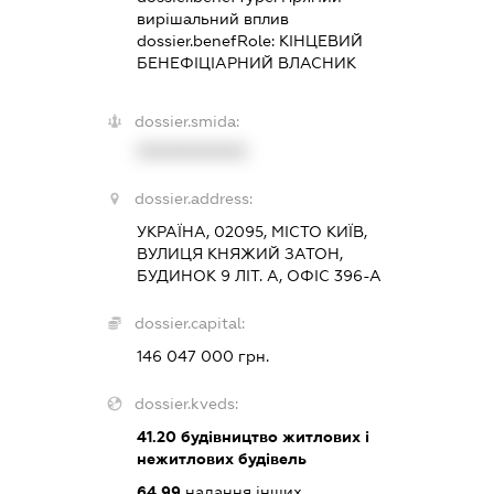
вирішальний вплив
dossier.benefRole:
КІНЦЕВИЙ
БЕНЕФІЦІАРНИЙ ВЛАСНИК
dossier.smida:
XXXXXXXXXX
dossier.address:
УКРАЇНА, 02095, МІСТО КИЇВ,
ВУЛИЦЯ КНЯЖИЙ ЗАТОН,
БУДИНОК 9 ЛІТ. А, ОФІС 396-А
dossier.capital:
146 047 000 грн.
dossier.kveds:
41.20
будівництво житлових і
нежитлових будівель
64.99
надання інших