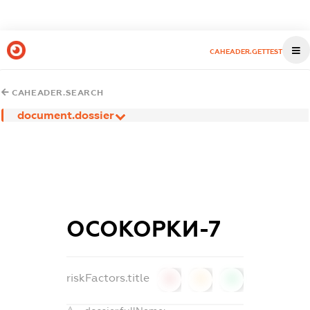
CAHEADER.GETTEST
CAHEADER.SEARCH
document.dossier
ОСОКОРКИ-7
riskFactors.title
0
0
0