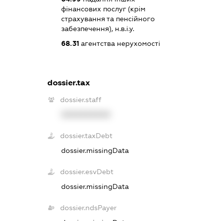
фінансових послуг (крім
страхування та пенсійного
забезпечення), н.в.і.у.
68.31
агентства нерухомості
dossier.tax
dossier.staff
XXXXXXXXXX
dossier.taxDebt
dossier.missingData
dossier.esvDebt
dossier.missingData
dossier.ndsPayer