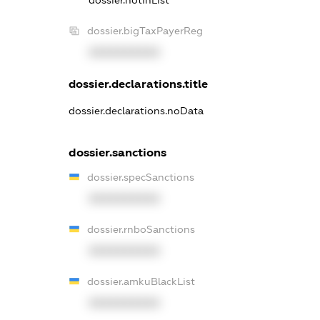
dossier.bigTaxPayerReg
XXXXXXXXXX
dossier.declarations.title
dossier.declarations.noData
dossier.sanctions
dossier.specSanctions
XXXXXXXXXX
dossier.rnboSanctions
XXXXXXXXXX
dossier.amkuBlackList
XXXXXXXXXX