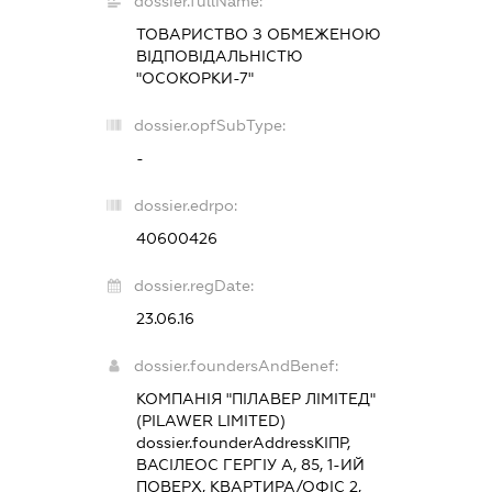
dossier.fullName:
ТОВАРИСТВО З ОБМЕЖЕНОЮ
ВІДПОВІДАЛЬНІСТЮ
"ОСОКОРКИ-7"
dossier.opfSubType:
-
dossier.edrpo:
40600426
dossier.regDate:
23.06.16
dossier.foundersAndBenef:
КОМПАНІЯ "ПІЛАВЕР ЛІМІТЕД"
(PILAWER LIMITED)
dossier.founderAddress
КІПР,
ВАСІЛЕОС ГЕРГІУ А, 85, 1-ИЙ
ПОВЕРХ, КВАРТИРА/ОФІС 2,