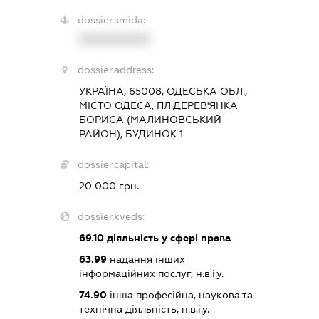
dossier.smida:
XXXXXXXXXX
dossier.address:
УКРАЇНА, 65008, ОДЕСЬКА ОБЛ.,
МІСТО ОДЕСА, ПЛ.ДЕРЕВ'ЯНКА
БОРИСА (МАЛИНОВСЬКИЙ
РАЙОН), БУДИНОК 1
dossier.capital:
20 000 грн.
dossier.kveds:
69.10
діяльність у сфері права
63.99
надання інших
інформаційних послуг, н.в.і.у.
74.90
інша професійна, наукова та
технічна діяльність, н.в.і.у.