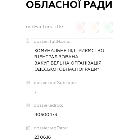
ОБЛАСНОЇ РАДИ
riskFactors.title
0
0
0
dossier.fullName:
КОМУНАЛЬНЕ ПІДПРИЄМСТВО
"ЦЕНТРАЛІЗОВАНА
ЗАКУПІВЕЛЬНА ОРГАНІЗАЦІЯ
ОДЕСЬКОЇ ОБЛАСНОЇ РАДИ"
dossier.opfSubType:
-
dossier.edrpo:
40600473
dossier.regDate:
23.06.16