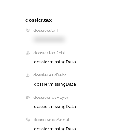
dossier.tax
dossier.staff
XXXXXXXXXX
dossier.taxDebt
dossier.missingData
dossier.esvDebt
dossier.missingData
dossier.ndsPayer
dossier.missingData
dossier.ndsAnnul
dossier.missingData