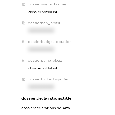
dossier.single_tax_reg
dossier.notInList
dossier.non_profit
XXXXXXXXXX
dossier.budget_dotation
XXXXXXXXXX
dossier.palne_akciz
dossier.notInList
dossier.bigTaxPayerReg
XXXXXXXXXX
dossier.declarations.title
dossier.declarations.noData