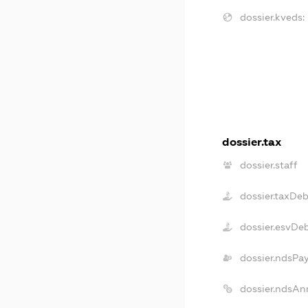
dossier.kveds:
dossier.tax
dossier.staff
dossier.taxDeb
dossier.esvDe
dossier.ndsPa
dossier.ndsAn