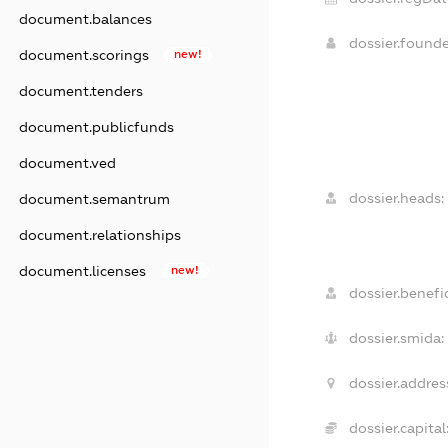
document.balances
dossier.found
document.scorings
new!
document.tenders
document.publicfunds
document.ved
dossier.heads:
document.semantrum
document.relationships
document.licenses
new!
dossier.benefic
dossier.smida:
dossier.addres
dossier.capital