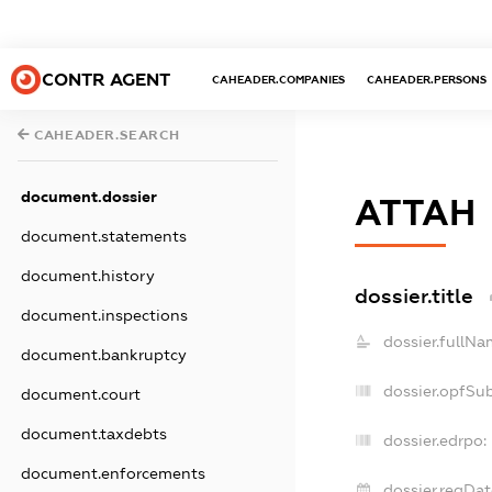
CONTR AGENT
CAHEADER.COMPANIES
CAHEADER.PERSONS
CAHEADER.SEARCH
document.dossier
АТТАН
document.statements
document.history
dossier.title
document.inspections
dossier.fullNa
document.bankruptcy
dossier.opfSu
document.court
document.taxdebts
dossier.edrpo:
document.enforcements
dossier.regDat