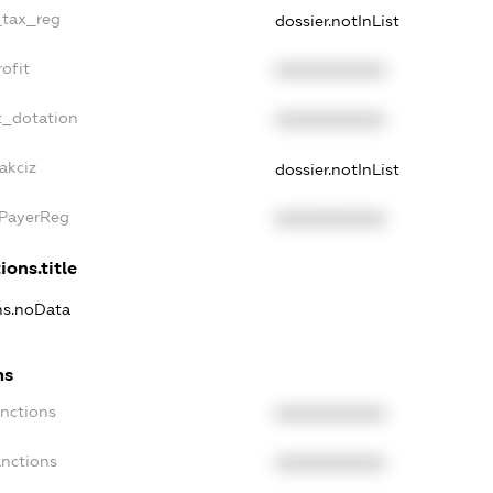
_tax_reg
dossier.notInList
ofit
XXXXXXXXXX
t_dotation
XXXXXXXXXX
akciz
dossier.notInList
xPayerReg
XXXXXXXXXX
ions.title
ons.noData
ns
anctions
XXXXXXXXXX
anctions
XXXXXXXXXX