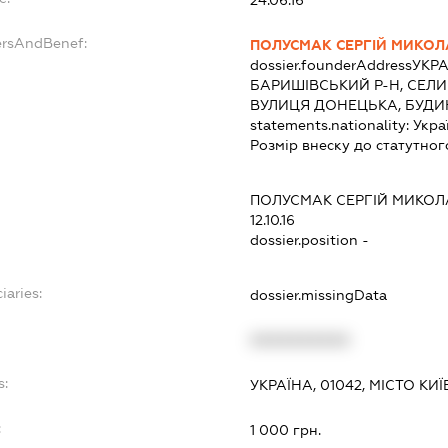
ersAndBenef:
ПОЛУСМАК СЕРГІЙ МИКО
dossier.founderAddress
УКРА
БАРИШІВСЬКИЙ Р-Н, СЕЛИ
ВУЛИЦЯ ДОНЕЦЬКА, БУДИН
statements.nationality:
Укра
Розмір внеску до статутног
ПОЛУСМАК СЕРГІЙ МИКО
12.10.16
dossier.position -
iaries:
dossier.missingData
XXXXXXXXXX
s:
УКРАЇНА, 01042, МІСТО К
:
1 000 грн.