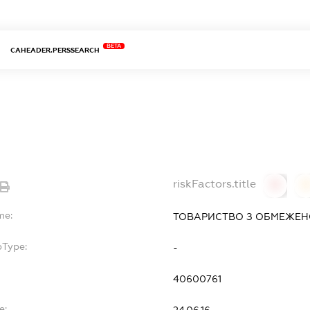
BETA
CAHEADER.PERSSEARCH
riskFactors.title
0
0
me:
ТОВАРИСТВО З ОБМЕЖЕНО
bType:
-
40600761
e:
24.06.16