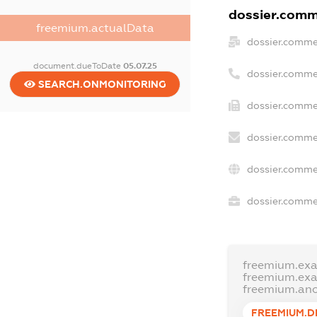
dossier.comme
freemium.actualData
dossier.comme
document.dueToDate
05.07.25
dossier.comme
SEARCH.ONMONITORING
dossier.commer
dossier.comme
dossier.comme
dossier.commer
freemium.ex
freemium.ex
freemium.an
FREEMIUM.D