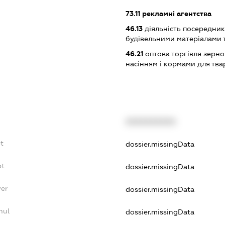
73.11
рекламні агентства
46.13
діяльність посередникі
будівельними матеріалами 
46.21
оптова торгівля зерн
насінням і кормами для тва
XXXXXXXXXX
t
dossier.missingData
bt
dossier.missingData
yer
dossier.missingData
nul
dossier.missingData