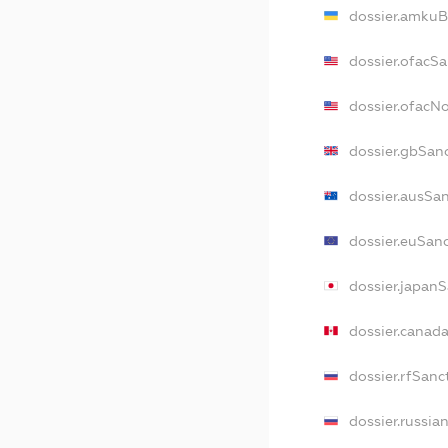
dossier.amkuB
dossier.ofacS
dossier.ofacN
dossier.gbSan
dossier.ausSa
dossier.euSan
dossier.japan
dossier.canad
dossier.rfSanc
dossier.russia