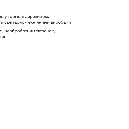
в у торгівлі деревиною,
та санітарно-технічними виробами
ом, необробленим тютюном,
рин