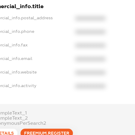
rcial_info.title
rcial_info.postal_address
XXXXXXXXXX
rcial_info.phone
XXXXXXXXXX
cial_info.fax
XXXXXXXXXX
rcial_info.email
XXXXXXXXXX
rcial_info.website
XXXXXXXXXX
cial_info.activity
XXXXXXXXXX
ampleText_1
ampleText_2
onymousPerSearch2
ETAILS
FREEMIUM.REGISTER