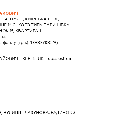
ЛАЙОВИЧ
ЇНА, 07500, КИЇВСЬКА ОБЛ.,
ЩЕ МІСЬКОГО ТИПУ БАРИШІВКА,
ОК 15, КВАРТИРА 1
їна
о фонду (грн.):
1 000
(100 %)
ЛАЙОВИЧ
-
КЕРІВНИК
- dossier.from
ИЇВ, ВУЛИЦЯ ГЛАЗУНОВА, БУДИНОК 3