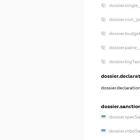
dossier.single
dossier.non_pr
dossier.budge
dossier.palne_
dossier.bigTa
dossier.declarat
dossier.declarati
dossier.sanctio
dossier.specS
dossier.rnboS