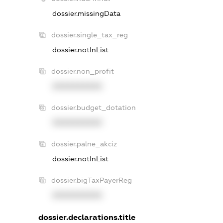
dossier.missingData
dossier.single_tax_reg
dossier.notInList
dossier.non_profit
XXXXXXXXXX
dossier.budget_dotation
XXXXXXXXXX
dossier.palne_akciz
dossier.notInList
dossier.bigTaxPayerReg
XXXXXXXXXX
dossier.declarations.title