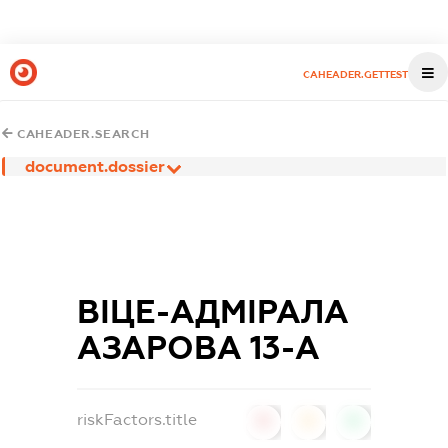
CAHEADER.GETTEST
CAHEADER.SEARCH
document.dossier
ВІЦЕ-АДМІРАЛА
АЗАРОВА 13-А
riskFactors.title
0
0
0