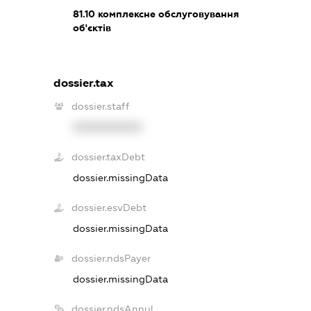
81.10
комплексне обслуговування
об'єктів
dossier.tax
dossier.staff
XXXXXXXXXX
dossier.taxDebt
dossier.missingData
dossier.esvDebt
dossier.missingData
dossier.ndsPayer
dossier.missingData
dossier.ndsAnnul