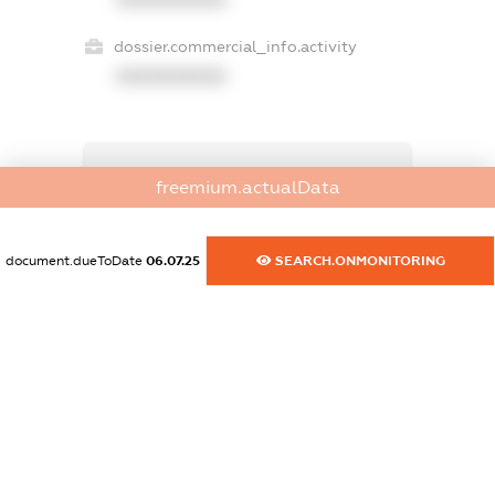
dossier.commercial_info.activity
XXXXXXXXXX
freemium.exampleText_1
freemium.actualData
freemium.exampleText_2
freemium.anonymousPerSearch2
FREEMIUM.DETAILS
document.dueToDate
06.07.25
SEARCH.ONMONITORING
FREEMIUM.REGISTER