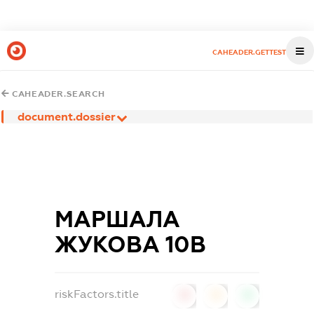
CAHEADER.GETTEST
CAHEADER.SEARCH
document.dossier
МАРШАЛА
ЖУКОВА 10В
riskFactors.title
0
0
0