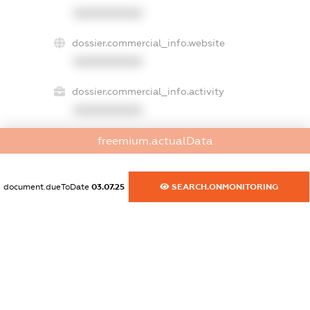
XXXXXXXXXX
dossier.commercial_info.website
XXXXXXXXXX
dossier.commercial_info.activity
XXXXXXXXXX
freemium.actualData
freemium.exampleText_1
freemium.exampleText_2
document.dueToDate
03.07.25
SEARCH.ONMONITORING
freemium.anonymousPerSearch2
FREEMIUM.DETAILS
FREEMIUM.REGISTER