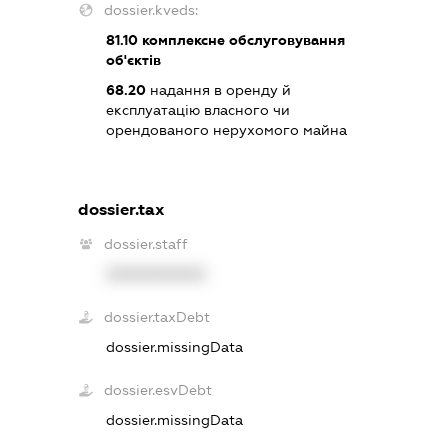
dossier.kveds:
81.10
комплексне обслуговування
об'єктів
68.20
надання в оренду й
експлуатацію власного чи
орендованого нерухомого майна
dossier.tax
dossier.staff
XXXXXXXXXX
dossier.taxDebt
dossier.missingData
dossier.esvDebt
dossier.missingData