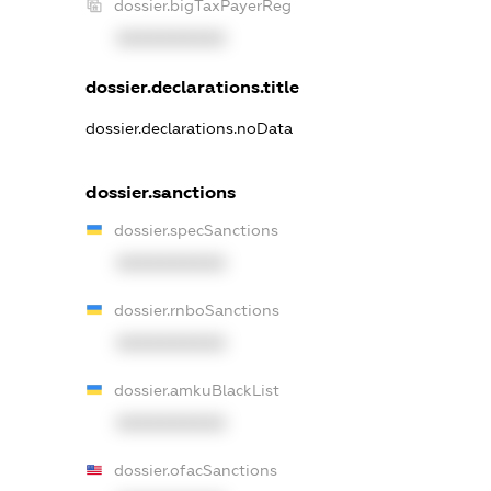
dossier.bigTaxPayerReg
XXXXXXXXXX
dossier.declarations.title
dossier.declarations.noData
dossier.sanctions
dossier.specSanctions
XXXXXXXXXX
dossier.rnboSanctions
XXXXXXXXXX
dossier.amkuBlackList
XXXXXXXXXX
dossier.ofacSanctions