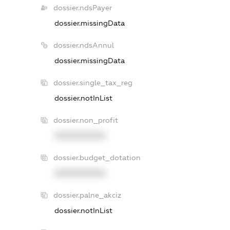
dossier.ndsPayer
dossier.missingData
dossier.ndsAnnul
dossier.missingData
dossier.single_tax_reg
dossier.notInList
dossier.non_profit
XXXXXXXXXX
dossier.budget_dotation
XXXXXXXXXX
dossier.palne_akciz
dossier.notInList