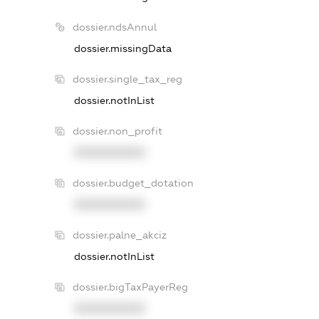
dossier.ndsAnnul
dossier.missingData
dossier.single_tax_reg
dossier.notInList
dossier.non_profit
XXXXXXXXXX
dossier.budget_dotation
XXXXXXXXXX
dossier.palne_akciz
dossier.notInList
dossier.bigTaxPayerReg
XXXXXXXXXX