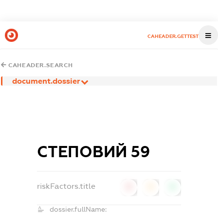
CAHEADER.GETTEST
CAHEADER.SEARCH
document.dossier
СТЕПОВИЙ 59
riskFactors.title
0
0
0
dossier.fullName: