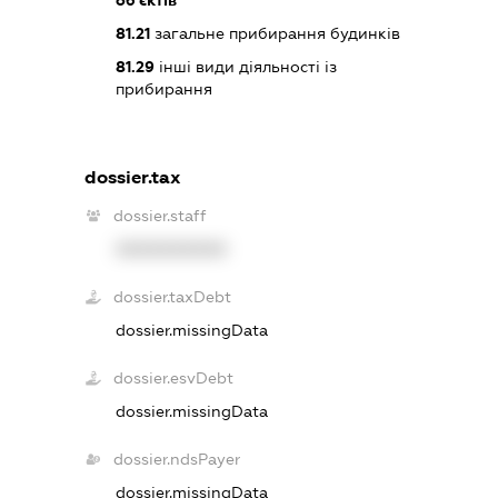
об'єктів
81.21
загальне прибирання будинків
81.29
інші види діяльності із
прибирання
dossier.tax
dossier.staff
XXXXXXXXXX
dossier.taxDebt
dossier.missingData
dossier.esvDebt
dossier.missingData
dossier.ndsPayer
dossier.missingData