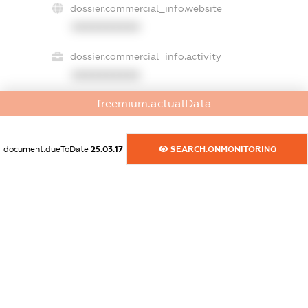
dossier.commercial_info.website
XXXXXXXXXX
dossier.commercial_info.activity
XXXXXXXXXX
freemium.actualData
freemium.exampleText_1
freemium.exampleText_2
document.dueToDate
25.03.17
SEARCH.ONMONITORING
freemium.anonymousPerSearch2
FREEMIUM.DETAILS
FREEMIUM.REGISTER