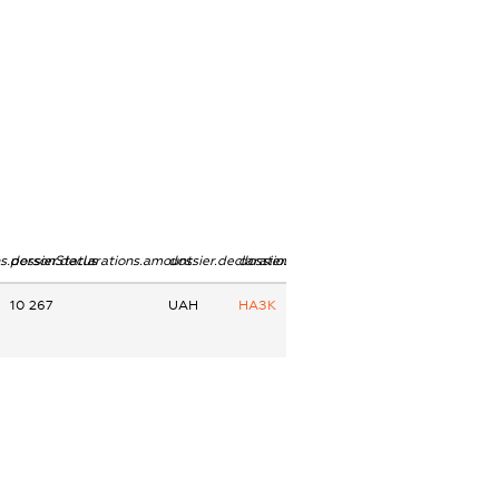
ns.personStatus
dossier.declarations.amount
dossier.declarations.currency
dossier.declarations.source
10 267
UAH
НАЗК