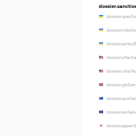
dossier.sanctio
dossier.specS
dossier.rnboS
dossier.amkuB
dossier.ofacS
dossier.ofac
dossier.gbSan
dossier.ausSa
dossier.euSan
dossier.japan