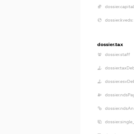
dossier.capital
dossier.kveds:
dossier.tax
dossier.staff
dossier.taxDe
dossier.esvDe
dossier.ndsPa
dossier.ndsAn
dossier.singl