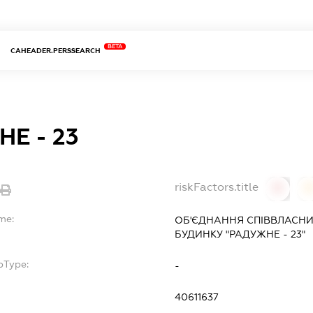
BETA
CAHEADER.PERSSEARCH
Е - 23
riskFactors.title
0
me:
ОБ'ЄДНАННЯ СПІВВЛАСНИ
БУДИНКУ "РАДУЖНЕ - 23"
bType:
-
40611637