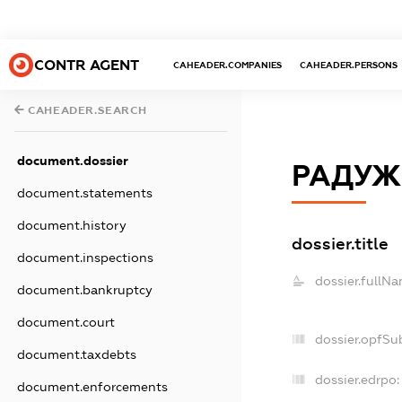
CONTR AGENT
CAHEADER.COMPANIES
CAHEADER.PERSONS
CAHEADER.SEARCH
document.dossier
РАДУЖН
document.statements
document.history
dossier.title
document.inspections
dossier.fullNa
document.bankruptcy
document.court
dossier.opfSu
document.taxdebts
dossier.edrpo:
document.enforcements