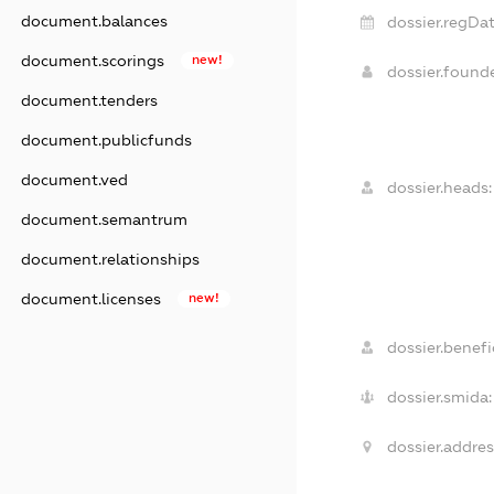
document.balances
dossier.regDat
document.scorings
new!
dossier.found
document.tenders
document.publicfunds
document.ved
dossier.heads:
document.semantrum
document.relationships
document.licenses
new!
dossier.benefic
dossier.smida:
dossier.addres