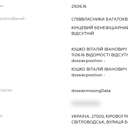
e:
29.06.16
ersAndBenef:
СПІВВЛАСНИКИ БАГАТОК
КІНЦЕВИЙ БЕНЕФІЦІАРНИЙ
ВІДСУТНІЙ
ЮШКО ВІТАЛІЙ ІВАНОВИЧ
11.06.16
ВІДОМОСТІ ВІДСУТН
dossier.position -
ЮШКО ВІТАЛІЙ ІВАНОВИЧ
dossier.position -
iaries:
dossier.missingData
XXXXXXXXXX
s:
УКРАЇНА, 27500, КІРОВОГ
СВІТЛОВОДСЬК, ВУЛИЦЯ Б