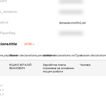
rofit
XXXXXXXXXX
t_dotation
XXXXXXXXXX
_akciz
dossier.notInList
xPayerReg
XXXXXXXXXX
ions.title
2018
ions.pepName
dossier.declarations.personName
dossier.declarations.relType
dossier.declaratio
ЮШКО ВІТАЛІЙ
Заробітна плата
Чоловік
ІВАНОВИЧ
отримана за основним
місцем роботи
e_1
se_2
se_3