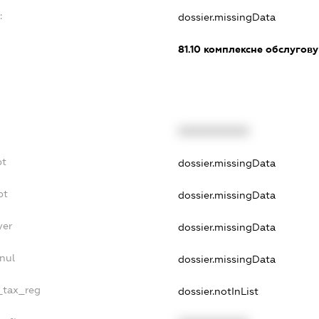
:
dossier.missingData
81.10
комплексне обслуговув
XXXXXXXXXX
bt
dossier.missingData
bt
dossier.missingData
yer
dossier.missingData
nul
dossier.missingData
e_tax_reg
dossier.notInList