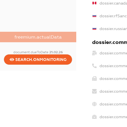
dossier.canad
dossier.rfSanc
dossier.russia
freemium.actualData
dossier.comme
document.dueToDate
21.02.26
dossier.comme
SEARCH.ONMONITORING
dossier.comme
dossier.comme
dossier.comme
dossier.comme
dossier.commer