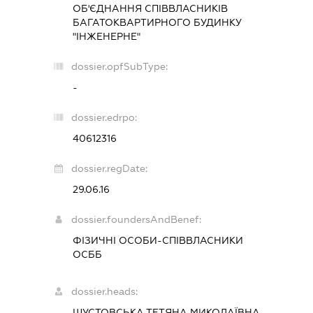
ОБ'ЄДНАННЯ СПІВВЛАСНИКІВ
БАГАТОКВАРТИРНОГО БУДИНКУ
"ІНЖЕНЕРНЕ"
dossier.opfSubType:
-
dossier.edrpo:
40612316
dossier.regDate:
29.06.16
dossier.foundersAndBenef:
ФІЗИЧНІ ОСОБИ-СПІВВЛАСНИКИ
ОСББ
dossier.heads:
ШУСТОВСЬКА ТЕТЯНА МИКОЛАЇВНА