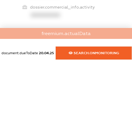
dossier.commercial_info.activity
XXXXXXXXXX
freemium.actualData
freemium.exampleText_1
freemium.exampleText_2
freemium.anonymousPerSearch2
document.dueToDate
20.04.25
SEARCH.ONMONITORING
FREEMIUM.DETAILS
FREEMIUM.REGISTER