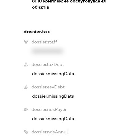
81.10
комплексне обслуговування
об'єктів
dossier.tax
dossier.staff
XXXXXXXXXX
dossier.taxDebt
dossier.missingData
dossier.esvDebt
dossier.missingData
dossier.ndsPayer
dossier.missingData
dossier.ndsAnnul