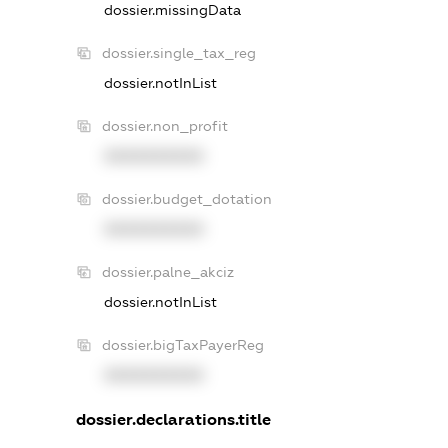
dossier.missingData
dossier.single_tax_reg
dossier.notInList
dossier.non_profit
XXXXXXXXXX
dossier.budget_dotation
XXXXXXXXXX
dossier.palne_akciz
dossier.notInList
dossier.bigTaxPayerReg
XXXXXXXXXX
dossier.declarations.title