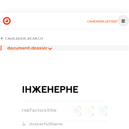
CAHEADER.GETTEST
CAHEADER.SEARCH
document.dossier
ІНЖЕНЕРНЕ
riskFactors.title
0
0
0
dossier.fullName: