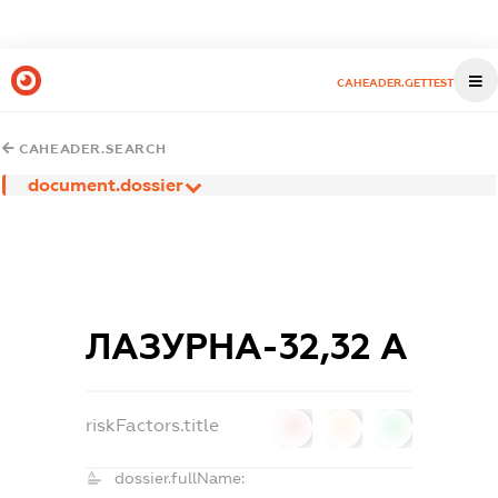
CAHEADER.GETTEST
CAHEADER.SEARCH
document.dossier
ЛАЗУРНА-32,32 А
riskFactors.title
0
0
0
dossier.fullName: