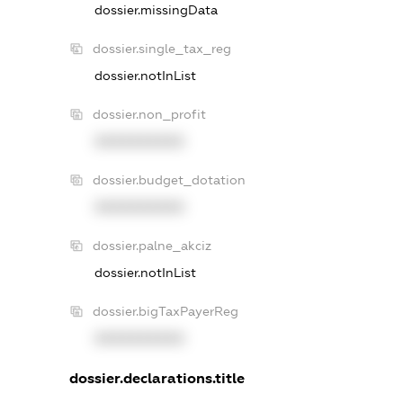
dossier.missingData
dossier.single_tax_reg
dossier.notInList
dossier.non_profit
XXXXXXXXXX
dossier.budget_dotation
XXXXXXXXXX
dossier.palne_akciz
dossier.notInList
dossier.bigTaxPayerReg
XXXXXXXXXX
dossier.declarations.title