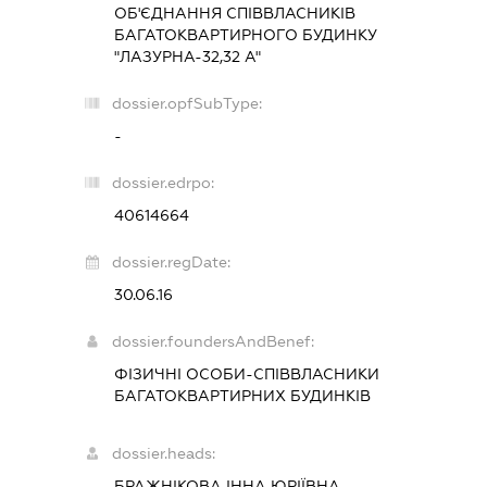
ОБ'ЄДНАННЯ СПІВВЛАСНИКІВ
БАГАТОКВАРТИРНОГО БУДИНКУ
"ЛАЗУРНА-32,32 А"
dossier.opfSubType:
-
dossier.edrpo:
40614664
dossier.regDate:
30.06.16
dossier.foundersAndBenef:
ФІЗИЧНІ ОСОБИ-СПІВВЛАСНИКИ
БАГАТОКВАРТИРНИХ БУДИНКІВ
dossier.heads:
БРАЖНІКОВА ІННА ЮРІЇВНА
-