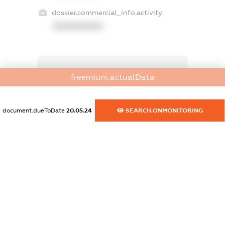
dossier.commercial_info.activity
XXXXXXXXXX
freemium.exampleText_1
freemium.actualData
freemium.exampleText_2
freemium.anonymousPerSearch2
FREEMIUM.DETAILS
document.dueToDate
20.05.24
SEARCH.ONMONITORING
FREEMIUM.REGISTER