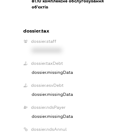
81.10
комплексне обслуговування
об'єктів
dossier.tax
dossier.staff
XXXXXXXXXX
dossier.taxDebt
dossier.missingData
dossier.esvDebt
dossier.missingData
dossier.ndsPayer
dossier.missingData
dossier.ndsAnnul