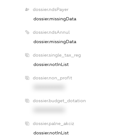
dossier.ndsPayer
dossier.missingData
dossier.ndsAnnul
dossier.missingData
dossier.single_tax_reg
dossier.notInList
dossier.non_profit
XXXXXXXXXX
dossier.budget_dotation
XXXXXXXXXX
dossier.palne_akciz
dossier.notInList