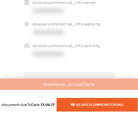
dossier.commercial_info.email
XXXXXXXXXX
dossier.commercial_info.website
XXXXXXXXXX
dossier.commercial_info.activity
XXXXXXXXXX
freemium.exampleText_1
freemium.actualData
freemium.exampleText_2
freemium.anonymousPerSearch2
FREEMIUM.DETAILS
document.dueToDate
13.06.17
SEARCH.ONMONITORING
FREEMIUM.REGISTER