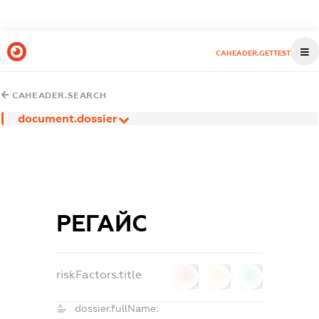
CAHEADER.GETTEST
CAHEADER.SEARCH
document.dossier
РЕГАЙС
riskFactors.title
0
0
0
dossier.fullName: