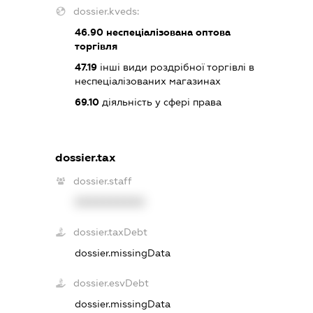
dossier.kveds:
46.90
неспеціалізована оптова
торгівля
47.19
інші види роздрібної торгівлі в
неспеціалізованих магазинах
69.10
діяльність у сфері права
dossier.tax
dossier.staff
XXXXXXXXXX
dossier.taxDebt
dossier.missingData
dossier.esvDebt
dossier.missingData