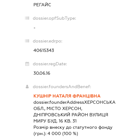
РЕГАЙС
dossier.opfSubType:
-
dossier.edrpo:
40615343
dossier.regDate:
30.06.16
dossier.foundersAndBenef:
КУШНІР НАТАЛЯ ФРАНЦІВНА
dossier.founderAddress
ХЕРСОНСЬКА
ОБЛ., МІСТО ХЕРСОН,
ДНІПРОВСЬКИЙ РАЙОН ВУЛИЦЯ
МИРУ БУД. 16 КВ. 31
Розмір внеску до статутного фонду
(грн.):
4 000
(100 %)