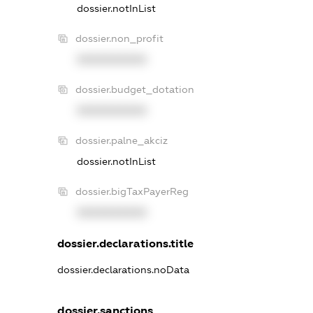
dossier.notInList
dossier.non_profit
XXXXXXXXXX
dossier.budget_dotation
XXXXXXXXXX
dossier.palne_akciz
dossier.notInList
dossier.bigTaxPayerReg
XXXXXXXXXX
dossier.declarations.title
dossier.declarations.noData
dossier.sanctions