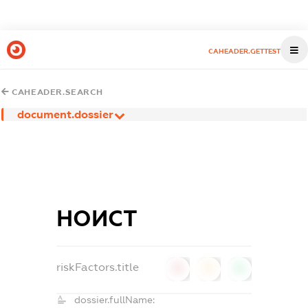
CAHEADER.GETTEST
CAHEADER.SEARCH
document.dossier
НОИСТ
riskFactors.title
0
0
0
dossier.fullName: