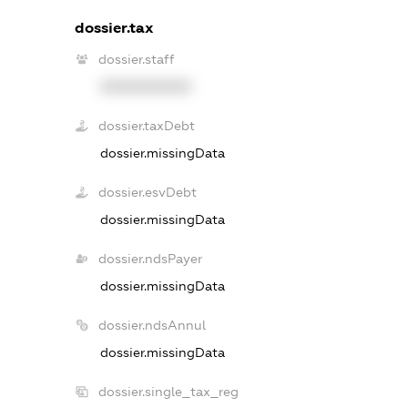
dossier.tax
dossier.staff
XXXXXXXXXX
dossier.taxDebt
dossier.missingData
dossier.esvDebt
dossier.missingData
dossier.ndsPayer
dossier.missingData
dossier.ndsAnnul
dossier.missingData
dossier.single_tax_reg