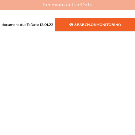
freemium.actualData
dossier.commercial_info.website
XXXXXXXXXX
document.dueToDate
12.01.22
SEARCH.ONMONITORING
dossier.commercial_info.activity
XXXXXXXXXX
freemium.exampleText_1
freemium.exampleText_2
freemium.anonymousPerSearch2
FREEMIUM.DETAILS
FREEMIUM.REGISTER