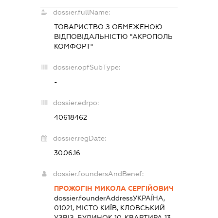
dossier.fullName:
ТОВАРИСТВО З ОБМЕЖЕНОЮ
ВІДПОВІДАЛЬНІСТЮ "АКРОПОЛЬ
КОМФОРТ"
dossier.opfSubType:
-
dossier.edrpo:
40618462
dossier.regDate:
30.06.16
dossier.foundersAndBenef:
ПРОЖОГІН МИКОЛА СЕРГІЙОВИЧ
dossier.founderAddress
УКРАЇНА,
01021, МІСТО КИЇВ, КЛОВСЬКИЙ
УЗВІЗ, БУДИНОК 10, КВАРТИРА 13