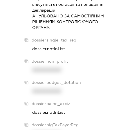
вiдсутнiсть поставок та ненадання
декларацiй
АНУЛЬОВАНО ЗА САМОСТIЙНИМ
РIШЕННЯМ КОНТРОЛЮЮЧОГО
ОРГАНУ.
dossier.single_tax_reg
dossier.notInList
dossier.non_profit
XXXXXXXXXX
dossier.budget_dotation
XXXXXXXXXX
dossier.palne_akciz
dossier.notInList
dossier.bigTaxPayerReg