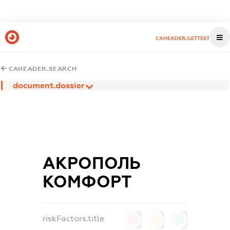
CAHEADER.GETTEST
CAHEADER.SEARCH
document.dossier
АКРОПОЛЬ
КОМФОРТ
riskFactors.title
0
0
0