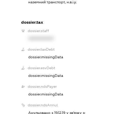
наземний транспорт, н.в.і.у.
dossier.tax
dossier.staff
XXXXXXXXXX
dossier.taxDebt
dossier.missingData
dossier.esvDebt
dossier.missingData
dossier.ndsPayer
dossier.missingData
dossier.ndsAnnul
Анульовано з 19.12.19 у зв'язку з: