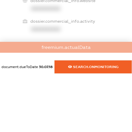
dossier.commercial_info.website
XXXXXXXXXX
dossier.commercial_info.activity
XXXXXXXXXX
freemium.actualData
freemium.exampleText_1
freemium.exampleText_2
freemium.anonymousPerSearch2
document.dueToDate
30.07.18
SEARCH.ONMONITORING
FREEMIUM.DETAILS
FREEMIUM.REGISTER