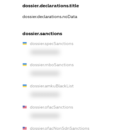
dossier.declarations.title
dossier.declarations.noData
dossier.sanctions
dossier.specSanctions
XXXXXXXXXX
dossier.rnboSanctions
XXXXXXXXXX
dossier.amkuBlackList
XXXXXXXXXX
dossier.ofacSanctions
XXXXXXXXXX
dossier.ofacNonSdnSanctions