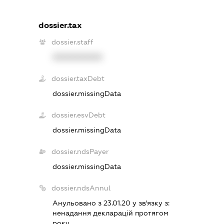
dossier.tax
dossier.staff
XXXXXXXXXX
dossier.taxDebt
dossier.missingData
dossier.esvDebt
dossier.missingData
dossier.ndsPayer
dossier.missingData
dossier.ndsAnnul
Анульовано з 23.01.20 у зв'язку з:
ненадання декларацiй протягом
року