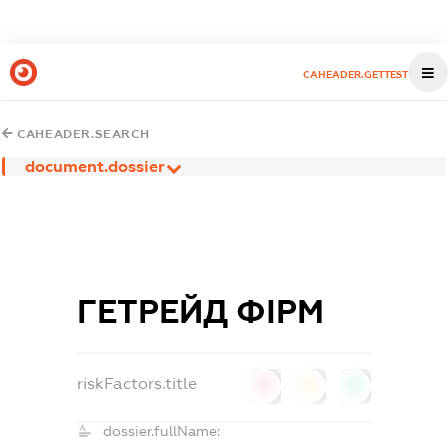
CAHEADER.GETTEST
CAHEADER.SEARCH
document.dossier
ГЕТРЕЙД ФІРМ
riskFactors.title
0
0
0
dossier.fullName: