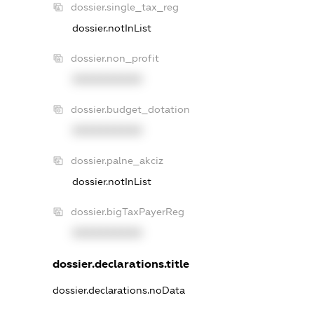
dossier.single_tax_reg
dossier.notInList
dossier.non_profit
XXXXXXXXXX
dossier.budget_dotation
XXXXXXXXXX
dossier.palne_akciz
dossier.notInList
dossier.bigTaxPayerReg
XXXXXXXXXX
dossier.declarations.title
dossier.declarations.noData