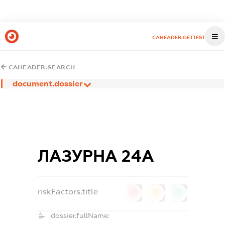
CAHEADER.GETTEST
CAHEADER.SEARCH
document.dossier
ЛАЗУРНА 24А
riskFactors.title
0
0
0
dossier.fullName: