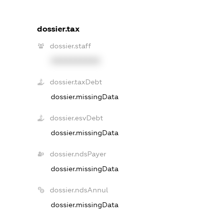
dossier.tax
dossier.staff
XXXXXXXXXX
dossier.taxDebt
dossier.missingData
dossier.esvDebt
dossier.missingData
dossier.ndsPayer
dossier.missingData
dossier.ndsAnnul
dossier.missingData