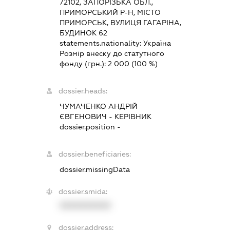
72102, ЗАПОРІЗЬКА ОБЛ.,
ПРИМОРСЬКИЙ Р-Н, МІСТО
ПРИМОРСЬК, ВУЛИЦЯ ГАГАРІНА,
БУДИНОК 62
statements.nationality:
Україна
Розмір внеску до статутного
фонду (грн.):
2 000
(100 %)
dossier.heads:
ЧУМАЧЕНКО АНДРІЙ
ЄВГЕНОВИЧ
-
КЕРІВНИК
dossier.position -
dossier.beneficiaries:
dossier.missingData
dossier.smida:
XXXXXXXXXX
dossier.address: