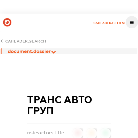
CAHEADER.GETTEST
CAHEADER.SEARCH
document.dossier
ТРАНС АВТО
ГРУП
riskFactors.title
0
0
0