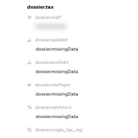
dossier.tax
dossier.staff
XXXXXXXXXX
dossier.taxDebt
dossier.missingData
dossier.esvDebt
dossier.missingData
dossier.ndsPayer
dossier.missingData
dossier.ndsAnnul
dossier.missingData
dossier.single_tax_reg