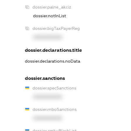
dossier.palne_akciz
dossier.notInList
dossier.bigTaxPayerReg
XXXXXXXXXX
dossier.declarations.title
dossier.declarations.noData
dossier.sanctions
dossier.specSanctions
XXXXXXXXXX
dossier.rnboSanctions
XXXXXXXXXX
dossier.amkuBlackList