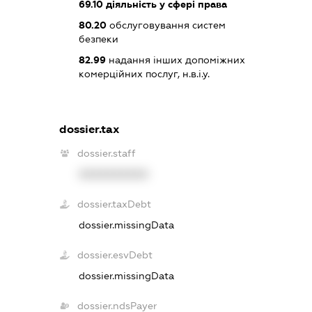
69.10
діяльність у сфері права
80.20
обслуговування систем
безпеки
82.99
надання інших допоміжних
комерційних послуг, н.в.і.у.
dossier.tax
dossier.staff
XXXXXXXXXX
dossier.taxDebt
dossier.missingData
dossier.esvDebt
dossier.missingData
dossier.ndsPayer