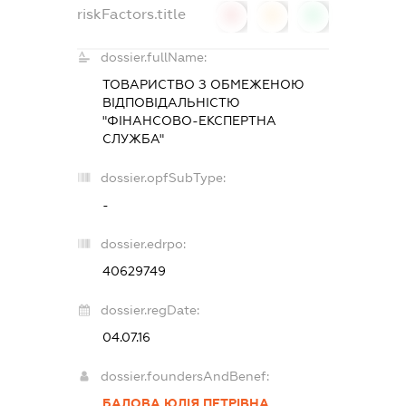
riskFactors.title
0
0
0
dossier.fullName:
ТОВАРИСТВО З ОБМЕЖЕНОЮ
ВІДПОВІДАЛЬНІСТЮ
"ФІНАНСОВО-ЕКСПЕРТНА
СЛУЖБА"
dossier.opfSubType:
-
dossier.edrpo:
40629749
dossier.regDate:
04.07.16
dossier.foundersAndBenef:
БАЛОВА ЮЛІЯ ПЕТРІВНА