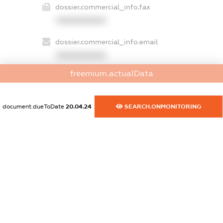
dossier.commercial_info.fax
XXXXXXXXXX
dossier.commercial_info.email
XXXXXXXXXX
freemium.actualData
dossier.commercial_info.website
XXXXXXXXXX
document.dueToDate
20.04.24
SEARCH.ONMONITORING
dossier.commercial_info.activity
XXXXXXXXXX
freemium.exampleText_1
freemium.exampleText_2
freemium.anonymousPerSearch2
FREEMIUM.DETAILS
FREEMIUM.REGISTER