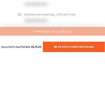
XXXXXXXXXX
dossier.commercial_info.activity
XXXXXXXXXX
freemium.actualData
freemium.exampleText_1
freemium.exampleText_2
document.dueToDate
02.11.25
SEARCH.ONMONITORING
freemium.anonymousPerSearch2
FREEMIUM.DETAILS
FREEMIUM.REGISTER