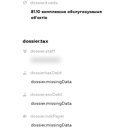
dossier.kveds:
81.10
комплексне обслуговування
об'єктів
dossier.tax
dossier.staff
XXXXXXXXXX
dossier.taxDebt
dossier.missingData
dossier.esvDebt
dossier.missingData
dossier.ndsPayer
dossier.missingData