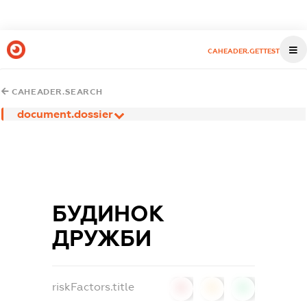
CAHEADER.GETTEST
CAHEADER.SEARCH
document.dossier
БУДИНОК
ДРУЖБИ
riskFactors.title
0
0
0