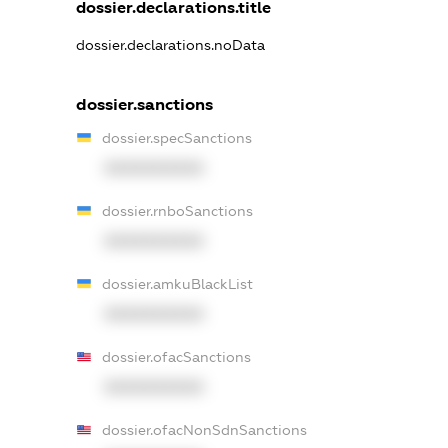
dossier.declarations.title
dossier.declarations.noData
dossier.sanctions
dossier.specSanctions
XXXXXXXXXX
dossier.rnboSanctions
XXXXXXXXXX
dossier.amkuBlackList
XXXXXXXXXX
dossier.ofacSanctions
XXXXXXXXXX
dossier.ofacNonSdnSanctions