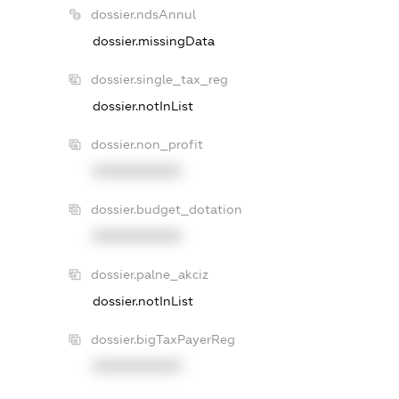
dossier.ndsAnnul
dossier.missingData
dossier.single_tax_reg
dossier.notInList
dossier.non_profit
XXXXXXXXXX
dossier.budget_dotation
XXXXXXXXXX
dossier.palne_akciz
dossier.notInList
dossier.bigTaxPayerReg
XXXXXXXXXX