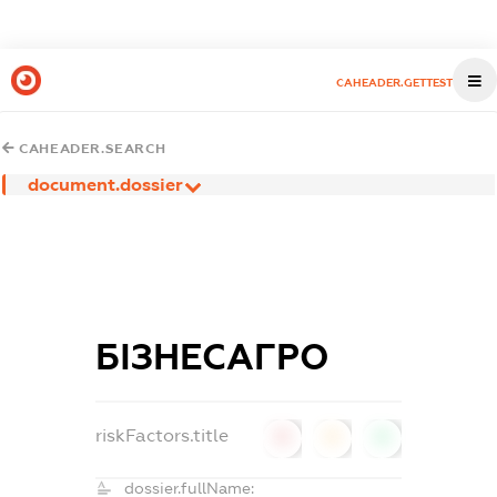
CAHEADER.GETTEST
CAHEADER.SEARCH
document.dossier
БІЗНЕСАГРО
riskFactors.title
0
0
0
dossier.fullName: