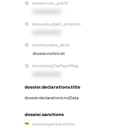
dossier.non_profit
XXXXXXXXXX
dossier.budget_dotation
XXXXXXXXXX
dossier.palne_akciz
dossier.notInList
dossier.bigTaxPayerReg
XXXXXXXXXX
dossier.declarations.title
dossier.declarations.noData
dossier.sanctions
dossier.specSanctions