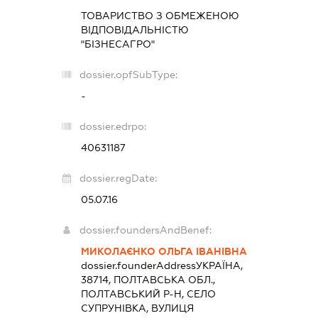
ТОВАРИСТВО З ОБМЕЖЕНОЮ
ВІДПОВІДАЛЬНІСТЮ
"БІЗНЕСАГРО"
dossier.opfSubType:
-
dossier.edrpo:
40631187
dossier.regDate:
05.07.16
dossier.foundersAndBenef:
МИКОЛАЄНКО ОЛЬГА ІВАНІВНА
dossier.founderAddress
УКРАЇНА,
38714, ПОЛТАВСЬКА ОБЛ.,
ПОЛТАВСЬКИЙ Р-Н, СЕЛО
СУПРУНІВКА, ВУЛИЦЯ