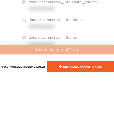
dossier.commercial_info.postal_address
XXXXXXXXXX
dossier.commercial_info.phone
XXXXXXXXXX
dossier.commercial_info.fax
XXXXXXXXXX
freemium.actualData
dossier.commercial_info.email
XXXXXXXXXX
document.dueToDate
29.01.26
SEARCH.ONMONITORING
dossier.commercial_info.website
XXXXXXXXXX
dossier.commercial_info.activity
XXXXXXXXXX