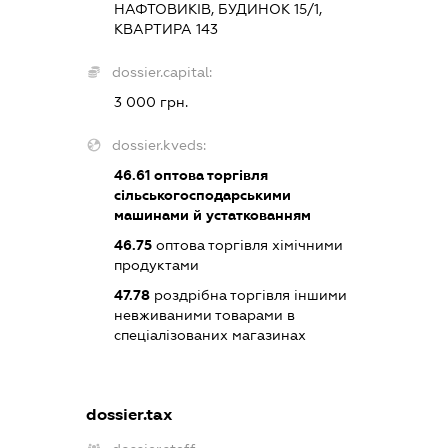
НАФТОВИКІВ, БУДИНОК 15/1,
КВАРТИРА 143
dossier.capital:
3 000 грн.
dossier.kveds:
46.61
оптова торгівля
сільськогосподарськими
машинами й устаткованням
46.75
оптова торгівля хімічними
продуктами
47.78
роздрібна торгівля іншими
невживаними товарами в
спеціалізованих магазинах
dossier.tax