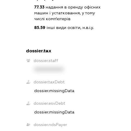
77.33
надання в оренду офісних
машин і устатковання, у тому
числі комп'ютерів
85.59
інші види освіти, н.в.і.у.
dossier.tax
dossier.staff
XXXXXXXXXX
dossier.taxDebt
dossier.missingData
dossier.esvDebt
dossier.missingData
dossier.ndsPayer