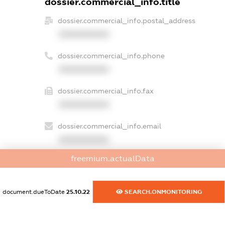
dossier.commercial_info.title
dossier.commercial_info.postal_address
XXXXXXXXXX
dossier.commercial_info.phone
XXXXXXXXXX
dossier.commercial_info.fax
XXXXXXXXXX
dossier.commercial_info.email
XXXXXXXXXX
freemium.actualData
dossier.commercial_info.website
XXXXXXXXXX
document.dueToDate
25.10.22
SEARCH.ONMONITORING
dossier.commercial_info.activity
XXXXXXXXXX