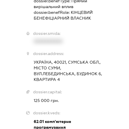
dossier.benefType:
Прямий
вирішальний вплив
dossier.benefRole:
КІНЦЕВИЙ
БЕНЕФІЦІАРНИЙ ВЛАСНИК
dossier.smida:
XXXXXXXXXX
dossier.address:
УКРАЇНА, 40021, СУМСЬКА ОБЛ.,
МІСТО СУМИ,
ВУЛ.ЛЕБЕДИНСЬКА, БУДИНОК 6,
КВАРТИРА 4
dossier.capital:
125 000 грн.
dossier.kveds:
62.01
комп'ютерне
програмування