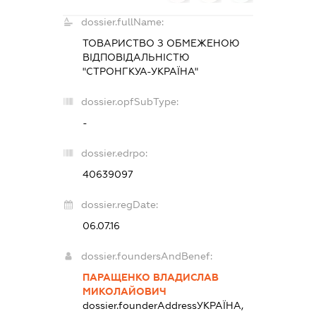
dossier.fullName:
ТОВАРИСТВО З ОБМЕЖЕНОЮ
ВІДПОВІДАЛЬНІСТЮ
"СТРОНГКУА-УКРАЇНА"
dossier.opfSubType:
-
dossier.edrpo:
40639097
dossier.regDate:
06.07.16
dossier.foundersAndBenef:
ПАРАЩЕНКО ВЛАДИСЛАВ
МИКОЛАЙОВИЧ
dossier.founderAddress
УКРАЇНА,