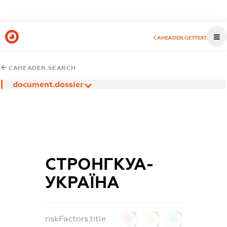
CAHEADER.GETTEST
CAHEADER.SEARCH
document.dossier
СТРОНГКУА-
УКРАЇНА
riskFactors.title
0
0
0