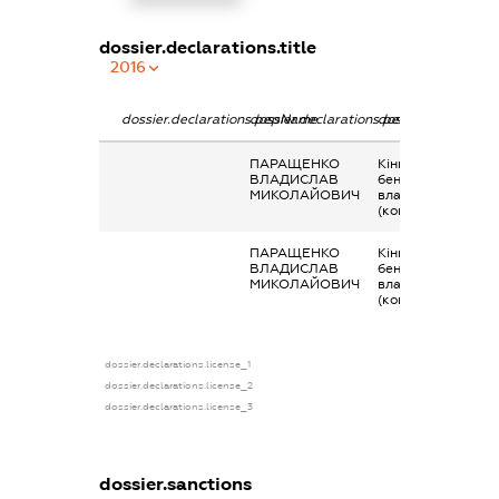
dossier.declarations.title
2016
dossier.declarations.pepName
dossier.declarations.personName
dossier.declaratio
ПАРАЩЕНКО
Кінцевий
ВЛАДИСЛАВ
бенефіціарний
МИКОЛАЙОВИЧ
власник
(контролер)
ПАРАЩЕНКО
Кінцевий
ВЛАДИСЛАВ
бенефіціарний
МИКОЛАЙОВИЧ
власник
(контролер)
dossier.declarations.license_1
dossier.declarations.license_2
dossier.declarations.license_3
dossier.sanctions