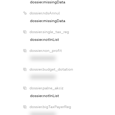
dossier.missingData
dossier.ndsAnnul
dossier.missingData
dossier.single_tax_reg
dossier.notInList
dossier.non_profit
XXXXXXXXXX
dossier.budget_dotation
XXXXXXXXXX
dossier.palne_akciz
dossier.notInList
dossier.bigTaxPayerReg
XXXXXXXXXX