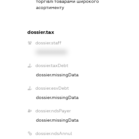
торгівлі товарами широкого
асортименту
dossier.tax
dossier.staff
XXXXXXXXXX
dossier.taxDebt
dossier.missingData
dossier.esvDebt
dossier.missingData
dossier.ndsPayer
dossier.missingData
dossier.ndsAnnul