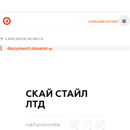
CAHEADER.GETTEST
CAHEADER.SEARCH
document.dossier
СКАЙ СТАЙЛ
ЛТД
riskFactors.title
0
0
0