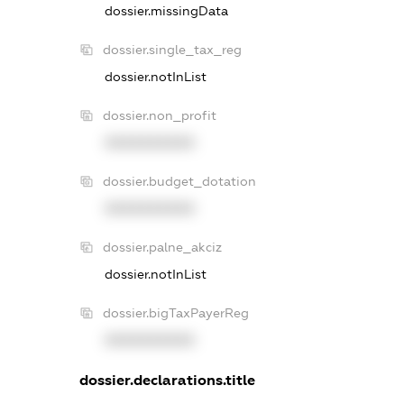
dossier.missingData
dossier.single_tax_reg
dossier.notInList
dossier.non_profit
XXXXXXXXXX
dossier.budget_dotation
XXXXXXXXXX
dossier.palne_akciz
dossier.notInList
dossier.bigTaxPayerReg
XXXXXXXXXX
dossier.declarations.title