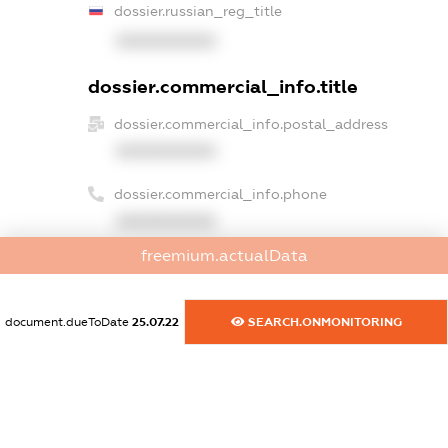
dossier.russian_reg_title
XXXXXXXXXX
dossier.commercial_info.title
dossier.commercial_info.postal_address
XXXXXXXXXX
dossier.commercial_info.phone
XXXXXXXXXX
freemium.actualData
dossier.commercial_info.fax
XXXXXXXXXX
document.dueToDate
25.07.22
SEARCH.ONMONITORING
dossier.commercial_info.email
XXXXXXXXXX
dossier.commercial_info.website
XXXXXXXXXX