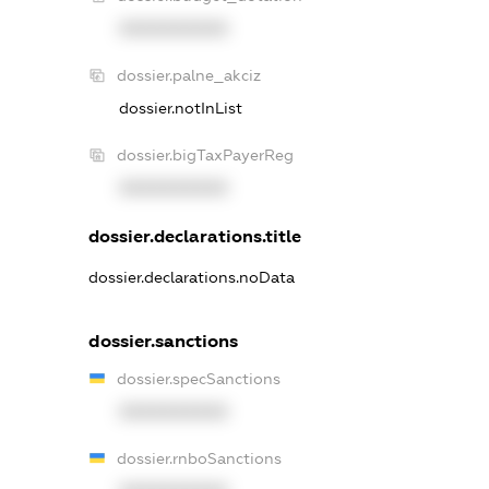
XXXXXXXXXX
dossier.palne_akciz
dossier.notInList
dossier.bigTaxPayerReg
XXXXXXXXXX
dossier.declarations.title
dossier.declarations.noData
dossier.sanctions
dossier.specSanctions
XXXXXXXXXX
dossier.rnboSanctions