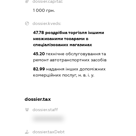
dossier.capital:
1 000 грн.
dossier.kveds:
47.78
роздрібна торгівля іншими
невживаними товарами в
спеціалізованих магазинах
45.20
технічне обслуговування та
ремонт автотранспортних засобів
82.99
надання інших допоміжних
комерційних послуг, н. в. і. у.
dossier.tax
dossier.staff
XXXXXXXXXX
dossier.taxDebt