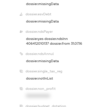
dossier.missingData
dossier.esvDebt
dossier.missingData
dossier.ndsPayer
dossier.yes
dossier.ndsInn
406412010137
dossier.from 31.07.16
dossier.ndsAnnul
dossier.missingData
dossier.single_tax_reg
dossier.notInList
dossier.non_profit
XXXXXXXXXX
dossier.budget_dotation