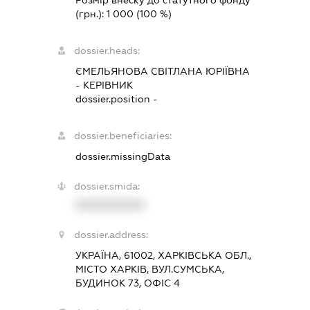
Розмір внеску до статутного фонду
(грн.):
1 000
(100 %)
dossier.heads:
ЄМЕЛЬЯНОВА СВІТЛАНА ЮРІЇВНА
-
КЕРІВНИК
dossier.position -
dossier.beneficiaries:
dossier.missingData
dossier.smida:
XXXXXXXXXX
dossier.address:
УКРАЇНА, 61002, ХАРКІВСЬКА ОБЛ.,
МІСТО ХАРКІВ, ВУЛ.СУМСЬКА,
БУДИНОК 73, ОФІС 4