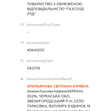
ТОВАРИСТВО З ОБМЕЖЕНОЮ
ВІДПОВІДАЛЬНІСТЮ "ГАЗГОЛД
ЛТД"
dossier.opfSubType:
-
dossier.edrpo:
40641200
dossier.regDate:
06.07.16
dossier.foundersAndBenef:
ЄМЕЛЬЯНОВА СВІТЛАНА ЮРІЇВНА
dossier.founderAddress
УКРАЇНА,
20216, ЧЕРКАСЬКА ОБЛ.,
ЗВЕНИГОРОДСЬКИЙ Р-Н, СЕЛО
ТАРАСІВКА, ВУЛ.МИРУ, БУДИНОК 19