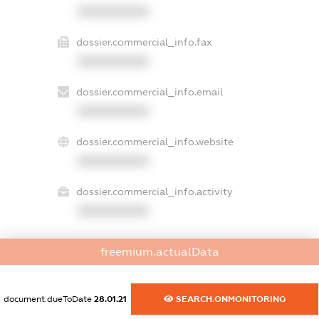
XXXXXXXXXX
dossier.commercial_info.fax
XXXXXXXXXX
dossier.commercial_info.email
XXXXXXXXXX
dossier.commercial_info.website
XXXXXXXXXX
dossier.commercial_info.activity
XXXXXXXXXX
freemium.actualData
freemium.exampleText_1
freemium.exampleText_2
freemium.anonymousPerSearch2
document.dueToDate
28.01.21
SEARCH.ONMONITORING