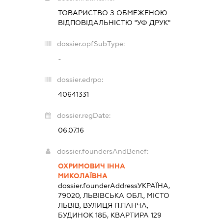
ТОВАРИСТВО З ОБМЕЖЕНОЮ
ВІДПОВІДАЛЬНІСТЮ "УФ ДРУК"
dossier.opfSubType:
-
dossier.edrpo:
40641331
dossier.regDate:
06.07.16
dossier.foundersAndBenef:
ОХРИМОВИЧ ІННА
МИКОЛАЇВНА
dossier.founderAddress
УКРАЇНА,
79020, ЛЬВІВСЬКА ОБЛ., МІСТО
ЛЬВІВ, ВУЛИЦЯ П.ПАНЧА,
БУДИНОК 18Б, КВАРТИРА 129