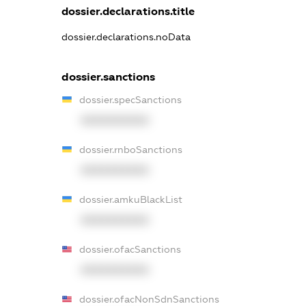
dossier.declarations.title
dossier.declarations.noData
dossier.sanctions
dossier.specSanctions
XXXXXXXXXX
dossier.rnboSanctions
XXXXXXXXXX
dossier.amkuBlackList
XXXXXXXXXX
dossier.ofacSanctions
XXXXXXXXXX
dossier.ofacNonSdnSanctions