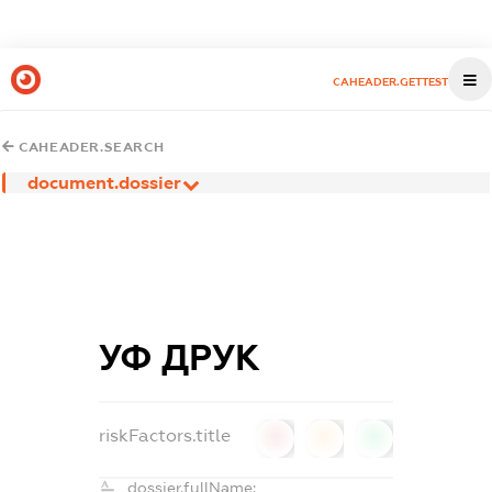
CAHEADER.GETTEST
CAHEADER.SEARCH
document.dossier
УФ ДРУК
riskFactors.title
0
0
0
dossier.fullName: