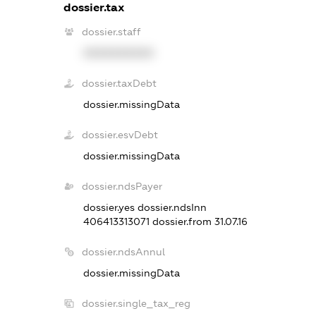
dossier.tax
dossier.staff
XXXXXXXXXX
dossier.taxDebt
dossier.missingData
dossier.esvDebt
dossier.missingData
dossier.ndsPayer
dossier.yes
dossier.ndsInn
406413313071
dossier.from 31.07.16
dossier.ndsAnnul
dossier.missingData
dossier.single_tax_reg