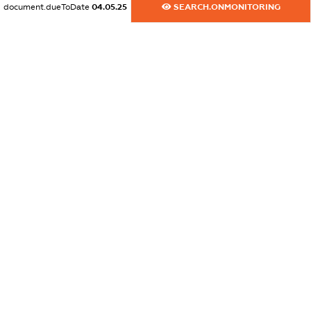
document.dueToDate
04.05.25
SEARCH.ONMONITORING
XXXXXXXXXX
dossier.commercial_info.activity
XXXXXXXXXX
freemium.exampleText_1
freemium.exampleText_2
freemium.anonymousPerSearch2
FREEMIUM.DETAILS
FREEMIUM.REGISTER