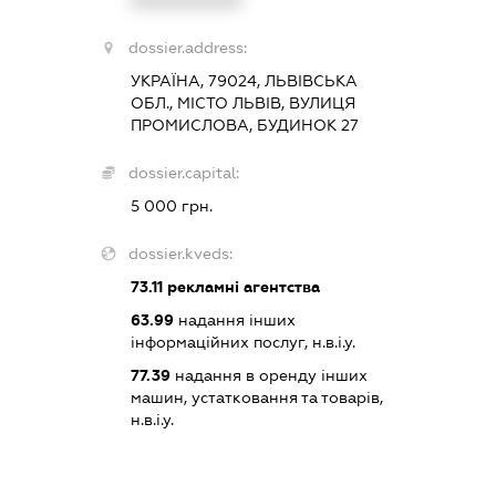
XXXXXXXXXX
dossier.address:
УКРАЇНА, 79024, ЛЬВІВСЬКА
ОБЛ., МІСТО ЛЬВІВ, ВУЛИЦЯ
ПРОМИСЛОВА, БУДИНОК 27
dossier.capital:
5 000 грн.
dossier.kveds:
73.11
рекламні агентства
63.99
надання інших
інформаційних послуг, н.в.і.у.
77.39
надання в оренду інших
машин, устатковання та товарів,
н.в.і.у.