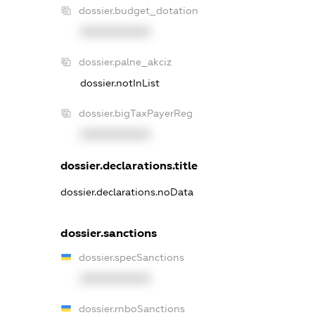
dossier.budget_dotation
XXXXXXXXXX
dossier.palne_akciz
dossier.notInList
dossier.bigTaxPayerReg
XXXXXXXXXX
dossier.declarations.title
dossier.declarations.noData
dossier.sanctions
dossier.specSanctions
XXXXXXXXXX
dossier.rnboSanctions