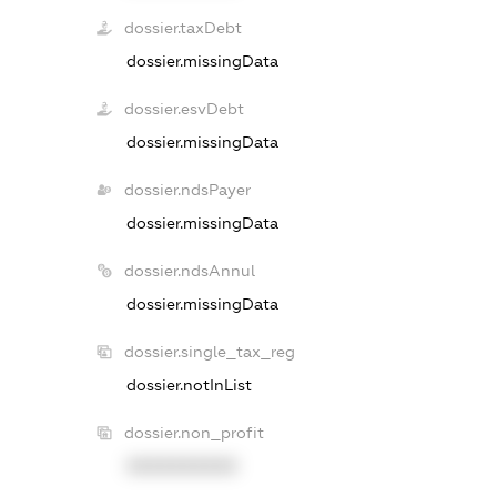
dossier.taxDebt
dossier.missingData
dossier.esvDebt
dossier.missingData
dossier.ndsPayer
dossier.missingData
dossier.ndsAnnul
dossier.missingData
dossier.single_tax_reg
dossier.notInList
dossier.non_profit
XXXXXXXXXX