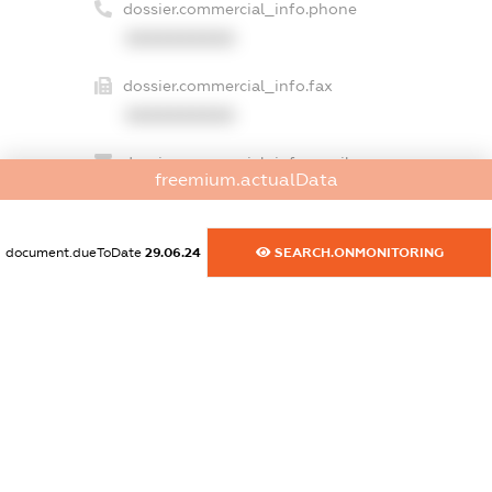
dossier.commercial_info.phone
XXXXXXXXXX
dossier.commercial_info.fax
XXXXXXXXXX
dossier.commercial_info.email
freemium.actualData
XXXXXXXXXX
dossier.commercial_info.website
document.dueToDate
29.06.24
SEARCH.ONMONITORING
XXXXXXXXXX
dossier.commercial_info.activity
XXXXXXXXXX
freemium.exampleText_1
freemium.exampleText_2
freemium.anonymousPerSearch2