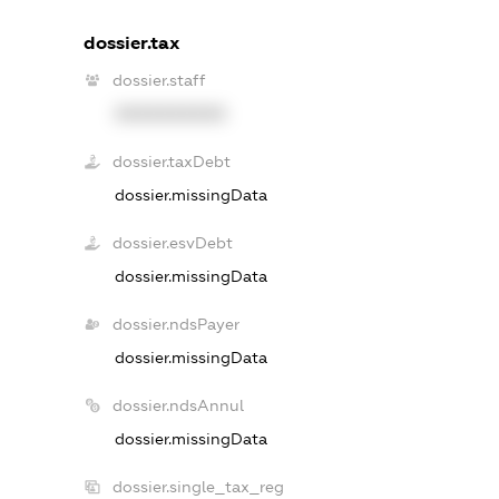
dossier.tax
dossier.staff
XXXXXXXXXX
dossier.taxDebt
dossier.missingData
dossier.esvDebt
dossier.missingData
dossier.ndsPayer
dossier.missingData
dossier.ndsAnnul
dossier.missingData
dossier.single_tax_reg