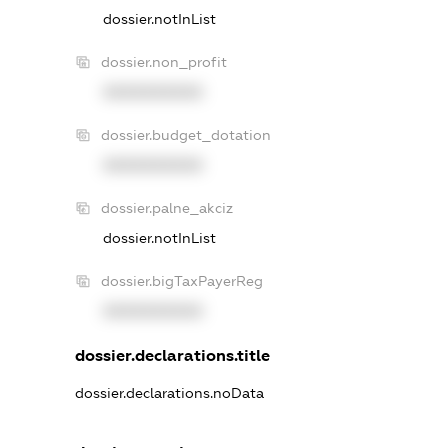
dossier.notInList
dossier.non_profit
XXXXXXXXXX
dossier.budget_dotation
XXXXXXXXXX
dossier.palne_akciz
dossier.notInList
dossier.bigTaxPayerReg
XXXXXXXXXX
dossier.declarations.title
dossier.declarations.noData