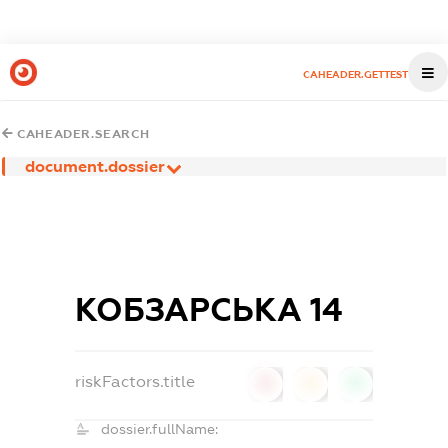
CAHEADER.GETTEST
CAHEADER.SEARCH
document.dossier
КОБЗАРСЬКА 14
riskFactors.title
0
0
0
dossier.fullName: