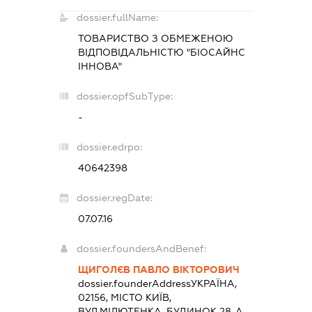
dossier.fullName:
ТОВАРИСТВО З ОБМЕЖЕНОЮ
ВІДПОВІДАЛЬНІСТЮ "БІОСАЙНС
ІННОВА"
dossier.opfSubType:
-
dossier.edrpo:
40642398
dossier.regDate:
07.07.16
dossier.foundersAndBenef:
ЩИГОЛЄВ ПАВЛО ВІКТОРОВИЧ
dossier.founderAddress
УКРАЇНА,
02156, МІСТО КИЇВ,
ВУЛ.МІЛЮТЕНКА, БУДИНОК 28-А,