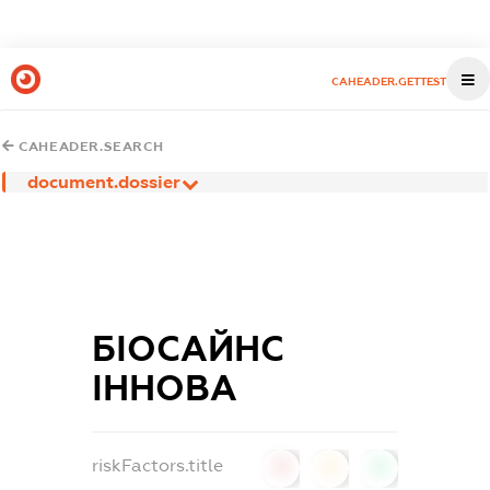
CAHEADER.GETTEST
CAHEADER.SEARCH
document.dossier
БІОСАЙНС
ІННОВА
riskFactors.title
0
0
0