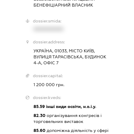
БЕНЕФІЦІАРНИЙ ВЛАСНИК
dossier.smida:
XXXXXXXXXX
dossier.address:
УКРАЇНА, 01033, МІСТО КИЇВ,
ВУЛИЦЯ ТАРАСІВСЬКА, БУДИНОК
4-А, ОФІС 7
dossier.capital:
1 200 000 грн.
dossier.kveds:
85.59
інші види освіти, н.в.і.у.
82.30
організування конгресів і
торговельних виставок
85.60
допоміжна діяльність у сфері