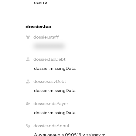
освіти
dossier.tax
dossier.staff
XXXXXXXXXX
dossier.taxDebt
dossier.missingData
dossier.esvDebt
dossier.missingData
dossier.ndsPayer
dossier.missingData
dossier.ndsAnnul
Анульовано з 09.05.19 у зв'язку з: