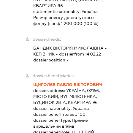
КВАРТИРА 96
statements.nationality:
Україна
Розмір внеску до статутного
фонду (грн.):
1 200 000
(100 %)
dossier.heads:
БАНДИК ВІКТОРІЯ МИКОЛАЇВНА
-
КЕРІВНИК
- dossier.from 14.02.22
dossier.position -
dossier.beneficiaries:
ЩИГОЛЄВ ПАВЛО ВІКТОРОВИЧ
dossier.address:
УКРАЇНА, 02156,
МІСТО КИЇВ, ВУЛ.МІЛЮТЕНКА,
БУДИНОК 28-А, КВАРТИРА 96
dossier.nationality:
Україна
dossier.benefInterest:
100
dossier.benefType:
Прямий
вирішальний вплив
dossier.benefRole:
КІНЦЕВИЙ