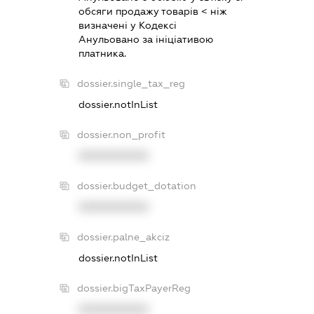
обсяги продажу товарiв < нiж
визначенi у Кодексi
Анульовано за iнiцiативою
платника.
dossier.single_tax_reg
dossier.notInList
dossier.non_profit
XXXXXXXXXX
dossier.budget_dotation
XXXXXXXXXX
dossier.palne_akciz
dossier.notInList
dossier.bigTaxPayerReg
XXXXXXXXXX