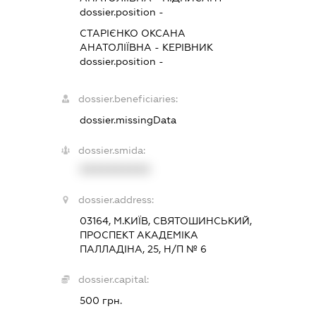
dossier.position -
СТАРІЄНКО ОКСАНА
АНАТОЛІЇВНА
-
КЕРІВНИК
dossier.position -
dossier.beneficiaries:
dossier.missingData
dossier.smida:
XXXXXXXXXX
dossier.address:
03164, М.КИЇВ, СВЯТОШИНСЬКИЙ,
ПРОСПЕКТ АКАДЕМІКА
ПАЛЛАДІНА, 25, Н/П № 6
dossier.capital:
500 грн.