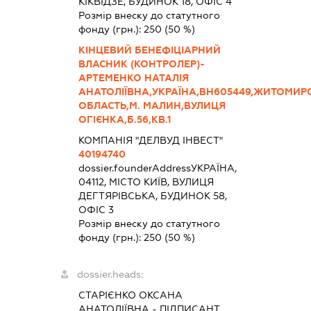
КІКВІДЗЕ, БУДИНОК 18, ОФІС 4
Розмір внеску до статутного
фонду (грн.):
250
(50 %)
КІНЦЕВИЙ БЕНЕФІЦІАРНИЙ
ВЛАСНИК (КОНТРОЛЕР)-
АРТЕМЕНКО НАТАЛІЯ
АНАТОЛІЇВНА,УКРАЇНА,ВН605449,ЖИТОМИР
ОБЛАСТЬ,М. МАЛИН,ВУЛИЦЯ
ОГІЄНКА,Б.56,КВ.1
КОМПАНІЯ "ДЕЛВУД ІНВЕСТ"
40194740
dossier.founderAddress
УКРАЇНА,
04112, МІСТО КИЇВ, ВУЛИЦЯ
ДЕГТЯРІВСЬКА, БУДИНОК 58,
ОФІС 3
Розмір внеску до статутного
фонду (грн.):
250
(50 %)
dossier.heads:
СТАРІЄНКО ОКСАНА
АНАТОЛІЇВНА
-
ПІДПИСАНТ