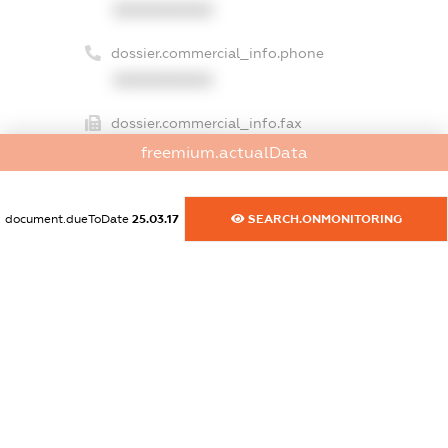
XXXXXXXXXX
dossier.commercial_info.phone
XXXXXXXXXX
dossier.commercial_info.fax
XXXXXXXXXX
freemium.actualData
dossier.commercial_info.email
document.dueToDate
25.03.17
SEARCH.ONMONITORING
XXXXXXXXXX
dossier.commercial_info.website
XXXXXXXXXX
dossier.commercial_info.activity
XXXXXXXXXX