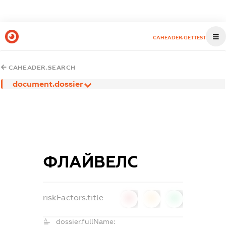
CAHEADER.GETTEST
CAHEADER.SEARCH
document.dossier
ФЛАЙВЕЛС
riskFactors.title
0
0
0
dossier.fullName: