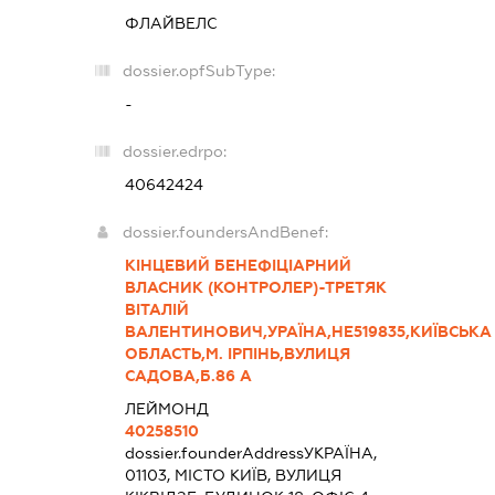
ФЛАЙВЕЛС
dossier.opfSubType:
-
dossier.edrpo:
40642424
dossier.foundersAndBenef:
КІНЦЕВИЙ БЕНЕФІЦІАРНИЙ
ВЛАСНИК (КОНТРОЛЕР)-ТРЕТЯК
ВІТАЛІЙ
ВАЛЕНТИНОВИЧ,УРАЇНА,НЕ519835,КИЇВСЬКА
ОБЛАСТЬ,М. ІРПІНЬ,ВУЛИЦЯ
САДОВА,Б.86 А
ЛЕЙМОНД
40258510
dossier.founderAddress
УКРАЇНА,
01103, МІСТО КИЇВ, ВУЛИЦЯ