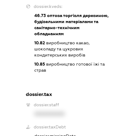
dossier.kveds:
46.73
оптова торгівля деревиною,
будівельними матеріалами та
санітарно-технічним
обладнанням
10.82
виробництво какао,
шоколаду та цукрових
кондитерських виробів
10.85
виробництво готової їжі та
страв
dossier.tax
dossier.staff
XXXXXXXXXX
dossier.taxDebt
dossier.missingData