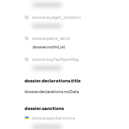
XXXXXXXXXX
dossier.budget_dotation
XXXXXXXXXX
dossier.palne_akciz
dossier.notInList
dossier.bigTaxPayerReg
XXXXXXXXXX
dossier.declarations.title
dossier.declarations.noData
dossier.sanctions
dossier.specSanctions
XXXXXXXXXX