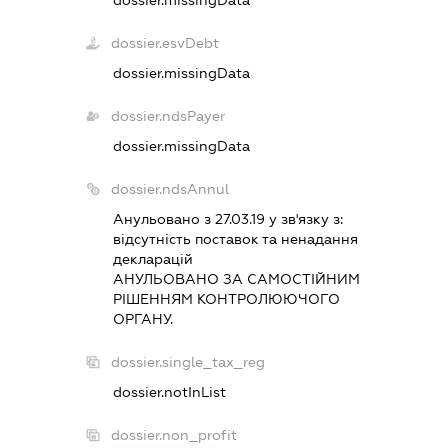
dossier.esvDebt
dossier.missingData
dossier.ndsPayer
dossier.missingData
dossier.ndsAnnul
Анульовано з 27.03.19 у зв'язку з:
вiдсутнiсть поставок та ненадання
декларацiй
АНУЛЬОВАНО ЗА САМОСТIЙНИМ
РIШЕННЯМ КОНТРОЛЮЮЧОГО
ОРГАНУ.
dossier.single_tax_reg
dossier.notInList
dossier.non_profit