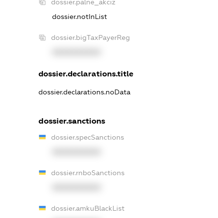
dossier.palne_akciz
dossier.notInList
dossier.bigTaxPayerReg
XXXXXXXXXX
dossier.declarations.title
dossier.declarations.noData
dossier.sanctions
dossier.specSanctions
XXXXXXXXXX
dossier.rnboSanctions
XXXXXXXXXX
dossier.amkuBlackList