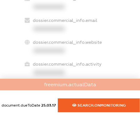
XXXXXXXXXX
dossier.commercial_info.email
XXXXXXXXXX
dossier.commercial_info.website
XXXXXXXXXX
dossier.commercial_info.activity
XXXXXXXXXX
freemium.actualData
freemium.exampleText_1
freemium.exampleText_2
document.dueToDate
25.03.17
SEARCH.ONMONITORING
freemium.anonymousPerSearch2
FREEMIUM.DETAILS
FREEMIUM.REGISTER