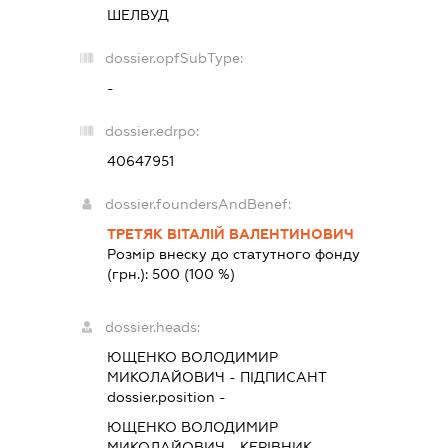
ШЕЛВУД
dossier.opfSubType:
-
dossier.edrpo:
40647951
dossier.foundersAndBenef:
ТРЕТЯК ВІТАЛІЙ ВАЛЕНТИНОВИЧ
Розмір внеску до статутного фонду
(грн.):
500
(100 %)
dossier.heads:
ЮЩЕНКО ВОЛОДИМИР
МИКОЛАЙОВИЧ
-
ПІДПИСАНТ
dossier.position -
ЮЩЕНКО ВОЛОДИМИР
МИКОЛАЙОВИЧ
-
КЕРІВНИК