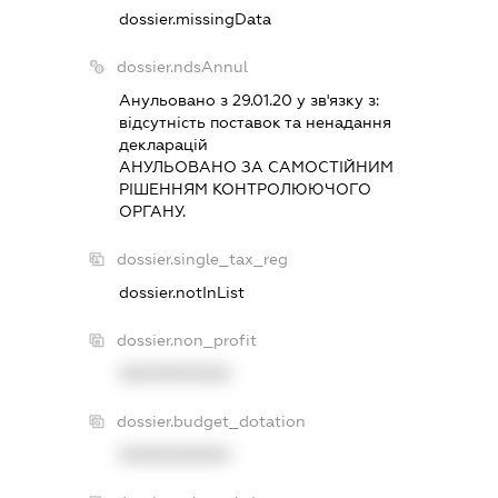
dossier.missingData
dossier.ndsAnnul
Анульовано з 29.01.20 у зв'язку з:
вiдсутнiсть поставок та ненадання
декларацiй
АНУЛЬОВАНО ЗА САМОСТIЙНИМ
РIШЕННЯМ КОНТРОЛЮЮЧОГО
ОРГАНУ.
dossier.single_tax_reg
dossier.notInList
dossier.non_profit
XXXXXXXXXX
dossier.budget_dotation
XXXXXXXXXX