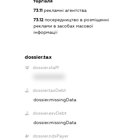
торгівля
73.11
рекламні агентства
73.12
посередництво в розміщенні
реклами в засобах масової
інформації
dossier.tax
dossier.staff
XXXXXXXXXX
dossier.taxDebt
dossier.missingData
dossier.esvDebt
dossier.missingData
dossier.ndsPayer