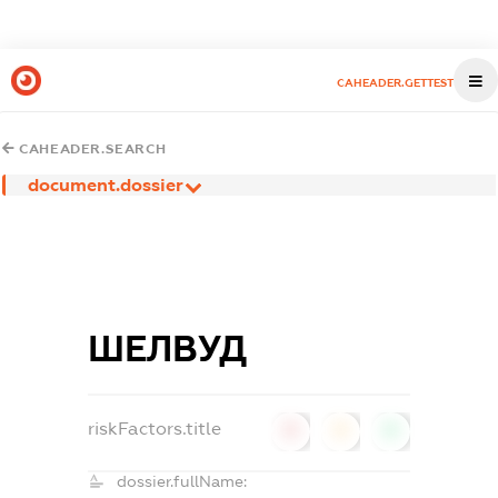
CAHEADER.GETTEST
CAHEADER.SEARCH
document.dossier
ШЕЛВУД
riskFactors.title
0
0
0
dossier.fullName: