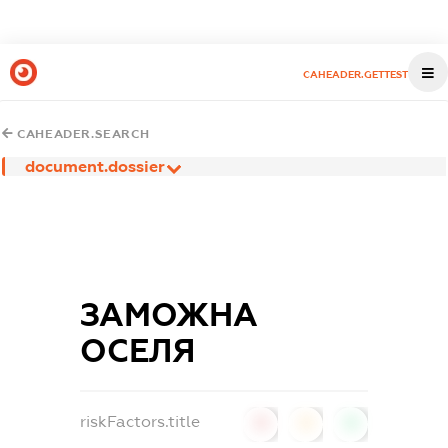
CAHEADER.GETTEST
CAHEADER.SEARCH
document.dossier
ЗАМОЖНА
ОСЕЛЯ
riskFactors.title
0
0
0