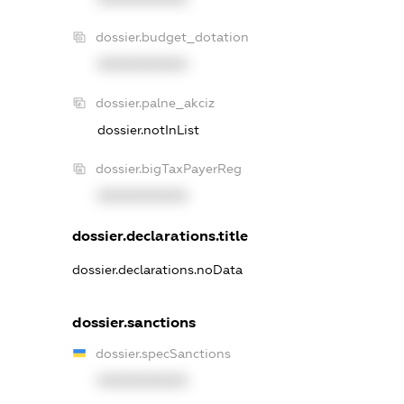
dossier.budget_dotation
XXXXXXXXXX
dossier.palne_akciz
dossier.notInList
dossier.bigTaxPayerReg
XXXXXXXXXX
dossier.declarations.title
dossier.declarations.noData
dossier.sanctions
dossier.specSanctions
XXXXXXXXXX