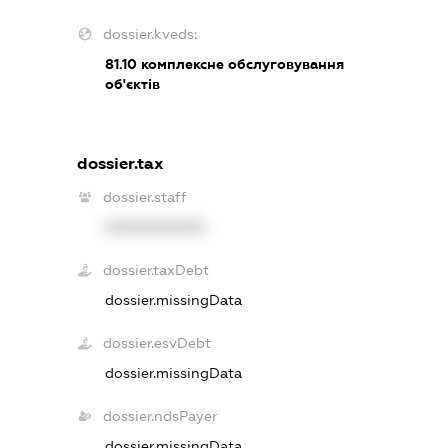
dossier.kveds:
81.10
комплексне обслуговування
об'єктів
dossier.tax
dossier.staff
XXXXXXXXXX
dossier.taxDebt
dossier.missingData
dossier.esvDebt
dossier.missingData
dossier.ndsPayer
dossier.missingData