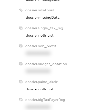
dossier.ndsAnnul
dossier.missingData
dossier.single_tax_reg
dossier.notInList
dossier.non_profit
XXXXXXXXXX
dossier.budget_dotation
XXXXXXXXXX
dossier.palne_akciz
dossier.notInList
dossier.bigTaxPayerReg
XXXXXXXXXX