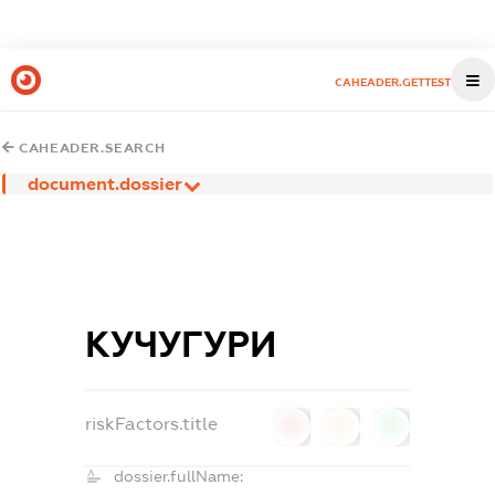
CAHEADER.GETTEST
CAHEADER.SEARCH
document.dossier
КУЧУГУРИ
riskFactors.title
0
0
0
dossier.fullName: