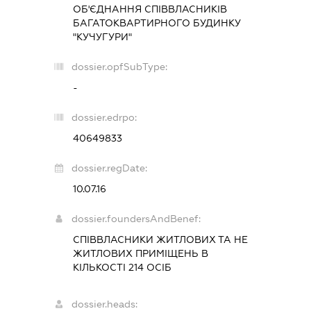
ОБ'ЄДНАННЯ СПІВВЛАСНИКІВ
БАГАТОКВАРТИРНОГО БУДИНКУ
"КУЧУГУРИ"
dossier.opfSubType:
-
dossier.edrpo:
40649833
dossier.regDate:
10.07.16
dossier.foundersAndBenef:
СПІВВЛАСНИКИ ЖИТЛОВИХ ТА НЕ
ЖИТЛОВИХ ПРИМІЩЕНЬ В
КІЛЬКОСТІ 214 ОСІБ
dossier.heads: