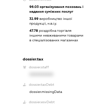
96.03
організування поховань і
надання суміжних послуг
32.99
виробництво іншої
продукції, н.в.і.у.
47.78
роздрібна торгівля
іншими невживаними товарами
в спеціалізованих магазинах
dossier.tax
dossier.staff
XXXXXXXXXX
dossier.taxDebt
dossier.missingData
dossier.esvDebt