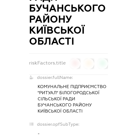
БУЧАНСЬКОГО
РАЙОНУ
КИЇВСЬКОЇ
ОБЛАСТІ
riskFactors.title
0
0
0
dossier.fullName:
КОМУНАЛЬНЕ ПІДПРИЄМСТВО
"РИТУАЛ" БІЛОГОРОДСЬКОЇ
СІЛЬСЬКОЇ РАДИ
БУЧАНСЬКОГО РАЙОНУ
КИЇВСЬКОЇ ОБЛАСТІ
dossier.opfSubType:
-