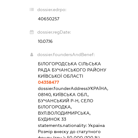
dossier.edrpo:
40650257
dossier.regDate:
10.07.16
dossier.foundersAndBenef:
БІЛОГОРОДСЬКА СІЛЬСЬКА
РАДА БУЧАНСЬКОГО РАЙОНУ
КИЇВСЬКОЇ ОБЛАСТІ
04358477
dossier.founderAddress
УКРАЇНА,
08140, КИЇВСЬКА ОБЛ.,
БУЧАНСЬКИЙ Р-Н, СЕЛО
БІЛОГОРОДКА,
ВУЛ.ВОЛОДИМИРСЬКА,
БУДИНОК 33
statements.nationality:
Україна
Розмір внеску до статутного
фонду (грн.):
50 000
(100 %)