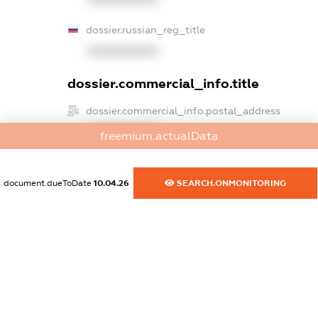
dossier.russian_reg_title
XXXXXXXXXX
dossier.commercial_info.title
dossier.commercial_info.postal_address
XXXXXXXXXX
freemium.actualData
dossier.commercial_info.phone
XXXXXXXXXX
document.dueToDate
10.04.26
SEARCH.ONMONITORING
dossier.commercial_info.fax
XXXXXXXXXX
dossier.commercial_info.email
XXXXXXXXXX
dossier.commercial_info.website