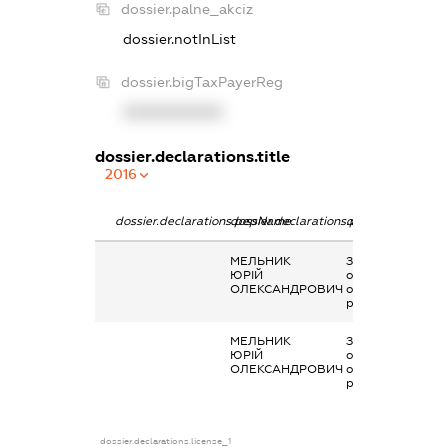
dossier.palne_akciz
dossier.notInList
dossier.bigTaxPayerReg
XXXXXXXXXX
dossier.declarations.title
2016
dossier.declarations.pepName
dossier.declarations.personName
dossier.declarati
МЕЛЬНИК
Заробітна плата
ЮРІЙ
отримана за
ОЛЕКСАНДРОВИЧ
основним місцем
роботи
МЕЛЬНИК
Заробітна плата
ЮРІЙ
отримана за
ОЛЕКСАНДРОВИЧ
основним місцем
роботи
dossier.declarations.license_1