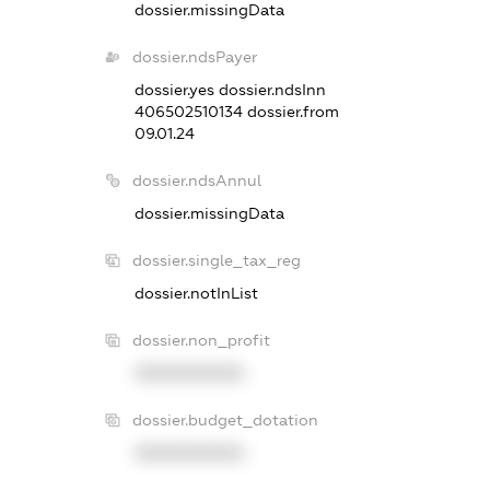
dossier.missingData
dossier.ndsPayer
dossier.yes
dossier.ndsInn
406502510134
dossier.from
09.01.24
dossier.ndsAnnul
dossier.missingData
dossier.single_tax_reg
dossier.notInList
dossier.non_profit
XXXXXXXXXX
dossier.budget_dotation
XXXXXXXXXX