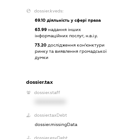
dossier.kveds:
69.10
діяльність у сфері права
63.99
надання інших
інформаційних послуг, н.в.і.у.
73.20
дослідження кон'юнктури
ринку та виявлення громадської
думки
dossier.tax
dossier.staff
XXXXXXXXXX
dossier.taxDebt
dossier.missingData
dossier.esvDebt