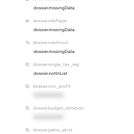
dossier.missingData
dossier.ndsPayer
dossier.missingData
dossier.ndsAnnul
dossier.missingData
dossier.single_tax_reg
dossier.notInList
dossier.non_profit
XXXXXXXXXX
dossier.budget_dotation
XXXXXXXXXX
dossier.palne_akciz