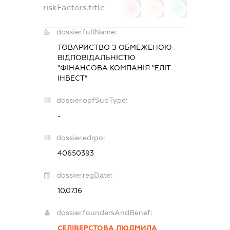
riskFactors.title
0
0
0
dossier.fullName:
ТОВАРИСТВО З ОБМЕЖЕНОЮ
ВІДПОВІДАЛЬНІСТЮ
"ФІНАНСОВА КОМПАНІЯ "ЕЛІТ
ІНВЕСТ"
dossier.opfSubType:
-
dossier.edrpo:
40650393
dossier.regDate:
10.07.16
dossier.foundersAndBenef:
СЕЛІВЕРСТОВА ЛЮДМИЛА