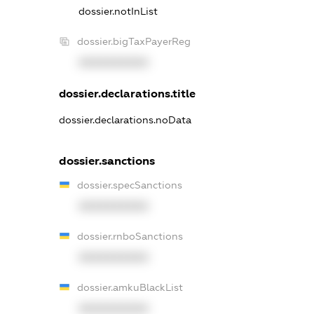
dossier.notInList
dossier.bigTaxPayerReg
XXXXXXXXXX
dossier.declarations.title
dossier.declarations.noData
dossier.sanctions
dossier.specSanctions
XXXXXXXXXX
dossier.rnboSanctions
XXXXXXXXXX
dossier.amkuBlackList
XXXXXXXXXX