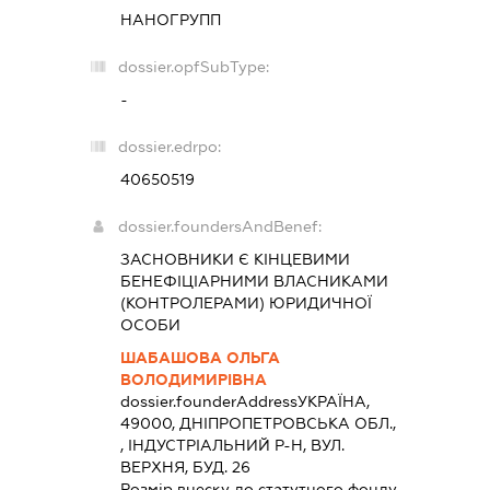
НАНОГРУПП
dossier.opfSubType:
-
dossier.edrpo:
40650519
dossier.foundersAndBenef:
ЗАСНОВНИКИ Є КІНЦЕВИМИ
БЕНЕФІЦІАРНИМИ ВЛАСНИКАМИ
(КОНТРОЛЕРАМИ) ЮРИДИЧНОЇ
ОСОБИ
ШАБАШОВА ОЛЬГА
ВОЛОДИМИРІВНА
dossier.founderAddress
УКРАЇНА,
49000, ДНIПРОПЕТРОВСЬКА ОБЛ.,
, ІНДУСТРІАЛЬНИЙ Р-Н, ВУЛ.
ВЕРХНЯ, БУД. 26
Розмір внеску до статутного фонду