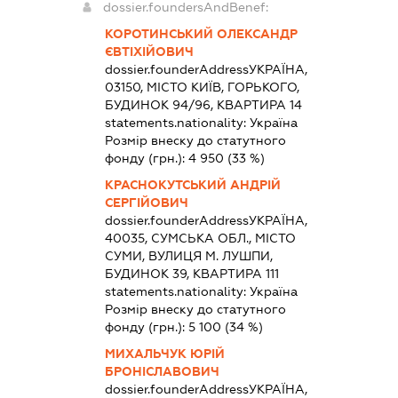
dossier.foundersAndBenef:
КОРОТИНСЬКИЙ ОЛЕКСАНДР
ЄВТІХІЙОВИЧ
dossier.founderAddress
УКРАЇНА,
03150, МІСТО КИЇВ, ГОРЬКОГО,
БУДИНОК 94/96, КВАРТИРА 14
statements.nationality:
Україна
Розмір внеску до статутного
фонду (грн.):
4 950
(33 %)
КРАСНОКУТСЬКИЙ АНДРІЙ
СЕРГІЙОВИЧ
dossier.founderAddress
УКРАЇНА,
40035, СУМСЬКА ОБЛ., МІСТО
СУМИ, ВУЛИЦЯ М. ЛУШПИ,
БУДИНОК 39, КВАРТИРА 111
statements.nationality:
Україна
Розмір внеску до статутного
фонду (грн.):
5 100
(34 %)
МИХАЛЬЧУК ЮРІЙ
БРОНІСЛАВОВИЧ
dossier.founderAddress
УКРАЇНА,