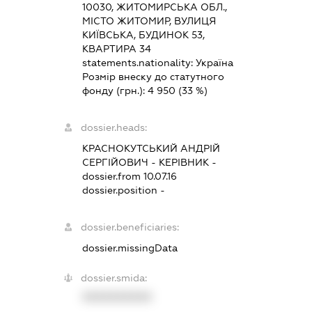
10030, ЖИТОМИРСЬКА ОБЛ.,
МІСТО ЖИТОМИР, ВУЛИЦЯ
КИЇВСЬКА, БУДИНОК 53,
КВАРТИРА 34
statements.nationality:
Україна
Розмір внеску до статутного
фонду (грн.):
4 950
(33 %)
dossier.heads:
КРАСНОКУТСЬКИЙ АНДРІЙ
СЕРГІЙОВИЧ
-
КЕРІВНИК
-
dossier.from 10.07.16
dossier.position -
dossier.beneficiaries:
dossier.missingData
dossier.smida:
XXXXXXXXXX