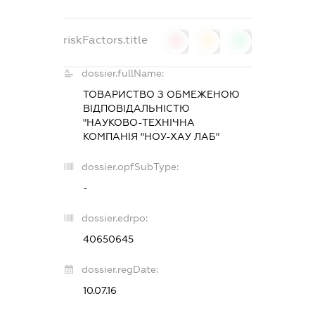
riskFactors.title
0
0
0
dossier.fullName:
ТОВАРИСТВО З ОБМЕЖЕНОЮ
ВІДПОВІДАЛЬНІСТЮ
"НАУКОВО-ТЕХНІЧНА
КОМПАНІЯ "НОУ-ХАУ ЛАБ"
dossier.opfSubType:
-
dossier.edrpo:
40650645
dossier.regDate:
10.07.16