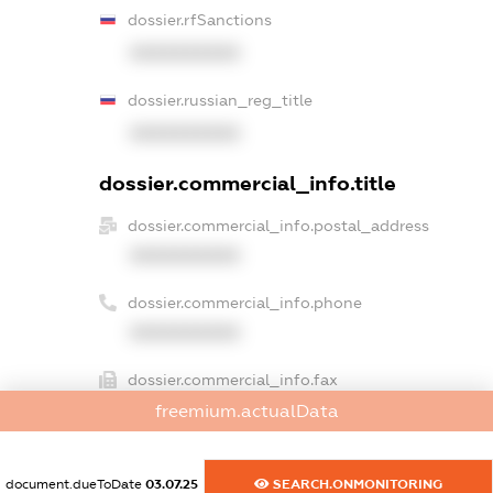
dossier.rfSanctions
XXXXXXXXXX
dossier.russian_reg_title
XXXXXXXXXX
dossier.commercial_info.title
dossier.commercial_info.postal_address
XXXXXXXXXX
dossier.commercial_info.phone
XXXXXXXXXX
dossier.commercial_info.fax
XXXXXXXXXX
freemium.actualData
dossier.commercial_info.email
document.dueToDate
03.07.25
SEARCH.ONMONITORING
XXXXXXXXXX