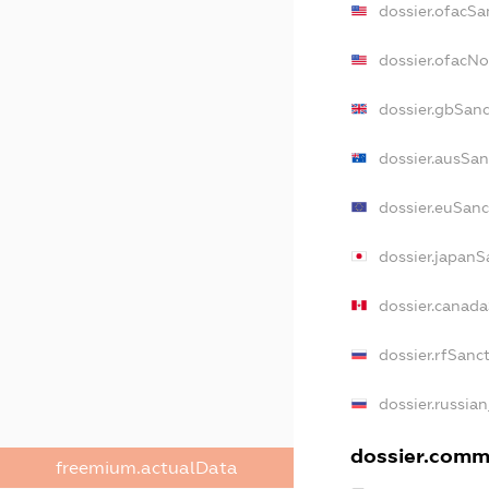
dossier.ofacSa
dossier.ofacN
dossier.gbSan
dossier.ausSan
dossier.euSanc
dossier.japanS
dossier.canad
dossier.rfSanc
dossier.russia
dossier.comme
freemium.actualData