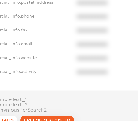
rcial_info.postal_address
XXXXXXXXXX
rcial_info.phone
XXXXXXXXXX
cial_info.fax
XXXXXXXXXX
cial_info.email
XXXXXXXXXX
cial_info.website
XXXXXXXXXX
cial_info.activity
XXXXXXXXXX
mpleText_1
ampleText_2
onymousPerSearch2
ETAILS
FREEMIUM.REGISTER