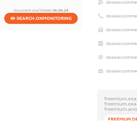
dossier.comme
document.dueToDate
06.06.24
dossier.comme
SEARCH.ONMONITORING
dossier.commer
dossier.commer
dossier.commer
dossier.commer
freemium.exa
freemium.ex
freemium.an
FREEMIUM.D