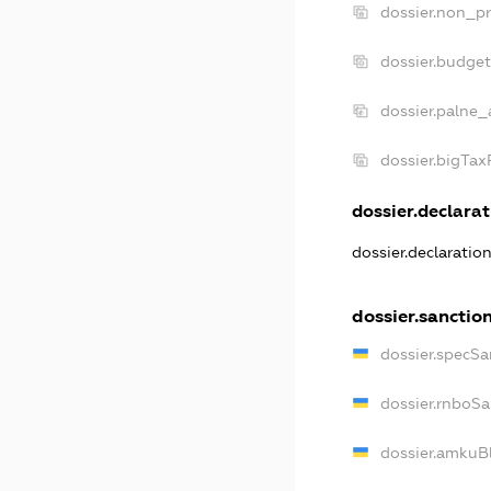
dossier.non_pr
dossier.budge
dossier.palne_
dossier.bigTa
dossier.declarat
dossier.declaratio
dossier.sanctio
dossier.specSa
dossier.rnboS
dossier.amkuB