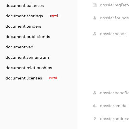
dossier.regDat
document.balances
document.scorings
new!
dossier.found
document.tenders
dossier.heads:
document.publicfunds
document.ved
document.semantrum
document.relationships
document.licenses
new!
dossier.benefic
dossier.smida:
dossier.address