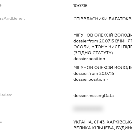
e:
10.07.16
ersAndBenef:
СПІВВЛАСНИКИ БАГАТОК
МІГУНОВ ОЛЕКСІЙ ВОЛО
dossier.from 20.07.15
ВЧИНЯТ
ОСОБИ, У ТОМУ ЧИСЛІ П
(ЗГІДНО СТАТУТУ)
dossier.position -
МІГУНОВ ОЛЕКСІЙ ВОЛО
dossier.from 20.07.15
dossier.position -
iaries:
dossier.missingData
XXXXXXXXXX
:
УКРАЇНА, 61143, ХАРКІВСЬ
ВЕЛИКА КІЛЬЦЕВА, БУДИН