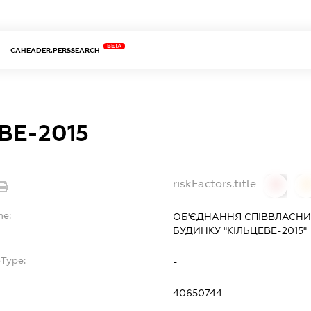
BETA
CAHEADER.PERSSEARCH
ВЕ-2015
riskFactors.title
0
0
me:
ОБ'ЄДНАННЯ СПІВВЛАСНИ
БУДИНКУ "КІЛЬЦЕВЕ-2015"
bType:
-
40650744