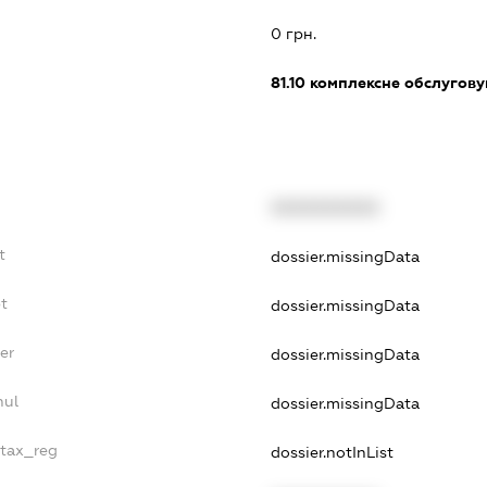
0 грн.
81.10
комплексне обслуговув
XXXXXXXXXX
t
dossier.missingData
bt
dossier.missingData
er
dossier.missingData
nul
dossier.missingData
_tax_reg
dossier.notInList