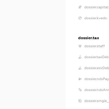
dossier.capital:
dossier.kveds:
dossier.tax
dossier.staff
dossier.taxDeb
dossier.esvDe
dossier.ndsPay
dossier.ndsAn
dossier.single