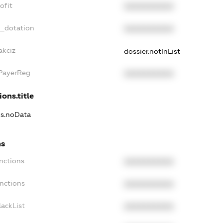
ofit
XXXXXXXXXX
t_dotation
XXXXXXXXXX
akciz
dossier.notInList
xPayerReg
XXXXXXXXXX
ions.title
ns.noData
ns
nctions
XXXXXXXXXX
anctions
XXXXXXXXXX
lackList
XXXXXXXXXX