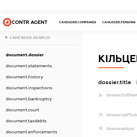
CONTR AGENT
CAHEADER.COMPANIES
CAHEADER.PERSONS
CAHEADER.SEARCH
document.dossier
КІЛЬЦЕ
document.statements
document.history
dossier.title
document.inspections
dossier.fullNa
document.bankruptcy
document.court
dossier.opfSu
document.taxdebts
dossier.edrpo:
document.enforcements