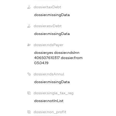
dossier.taxDebt
dossier.missingData
dossier.esvDebt
dossier.missingData
dossier.ndsPayer
dossier.yes
dossier.ndsInn
406507610317
dossier.from
03.04.19
dossier.ndsAnnul
dossier.missingData
dossier.single_tax_reg
dossier.notInList
dossier.non_profit