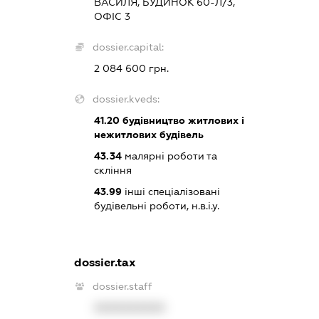
ВАСИЛЯ, БУДИНОК 60-Л/3,
ОФІС 3
dossier.capital:
2 084 600 грн.
dossier.kveds:
41.20
будівництво житлових і
нежитлових будівель
43.34
малярні роботи та
скління
43.99
інші спеціалізовані
будівельні роботи, н.в.і.у.
dossier.tax
dossier.staff
XXXXXXXXXX