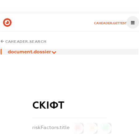
CAHEADER.GETTEST
CAHEADER.SEARCH
document.dossier
СКІФТ
riskFactors.title
0
0
0