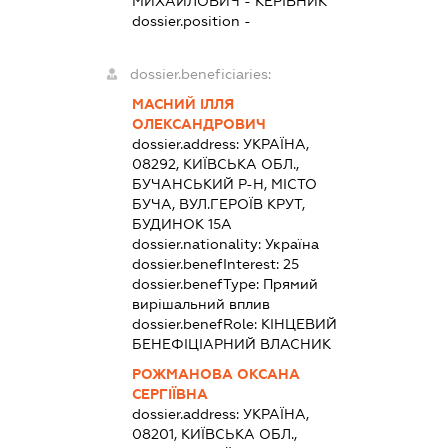
МИХАЙЛОВИЧ
-
КЕРІВНИК
dossier.position -
dossier.beneficiaries:
МАСНИЙ ІЛЛЯ
ОЛЕКСАНДРОВИЧ
dossier.address:
УКРАЇНА,
08292, КИЇВСЬКА ОБЛ.,
БУЧАНСЬКИЙ Р-Н, МІСТО
БУЧА, ВУЛ.ГЕРОЇВ КРУТ,
БУДИНОК 15А
dossier.nationality:
Україна
dossier.benefInterest:
25
dossier.benefType:
Прямий
вирішальний вплив
dossier.benefRole:
КІНЦЕВИЙ
БЕНЕФІЦІАРНИЙ ВЛАСНИК
РОЖМАНОВА ОКСАНА
СЕРГІЇВНА
dossier.address:
УКРАЇНА,
08201, КИЇВСЬКА ОБЛ.,