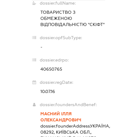
dossier.fullName:
ТОВАРИСТВО З
ОБМЕЖЕНОЮ
ВІДПОВІДАЛЬНІСТЮ "СКІФТ"
dossier.opfSubType:
-
dossier.edrpo:
40650765
dossier.regDate:
10.07.16
dossier.foundersAndBenef:
МАСНИЙ ІЛЛЯ
ОЛЕКСАНДРОВИЧ
dossier.founderAddress
УКРАЇНА,
08292, КИЇВСЬКА ОБЛ.,