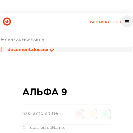
CAHEADER.GETTEST
CAHEADER.SEARCH
document.dossier
АЛЬФА 9
riskFactors.title
0
0
0
dossier.fullName: