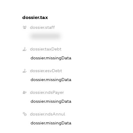
dossier.tax
dossier.staff
XXXXXXXXXX
dossier.taxDebt
dossier.missingData
dossier.esvDebt
dossier.missingData
dossier.ndsPayer
dossier.missingData
dossier.ndsAnnul
dossier.missingData