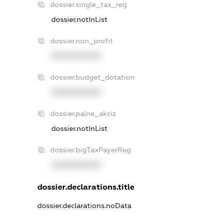
dossier.single_tax_reg
dossier.notInList
dossier.non_profit
XXXXXXXXXX
dossier.budget_dotation
XXXXXXXXXX
dossier.palne_akciz
dossier.notInList
dossier.bigTaxPayerReg
XXXXXXXXXX
dossier.declarations.title
dossier.declarations.noData